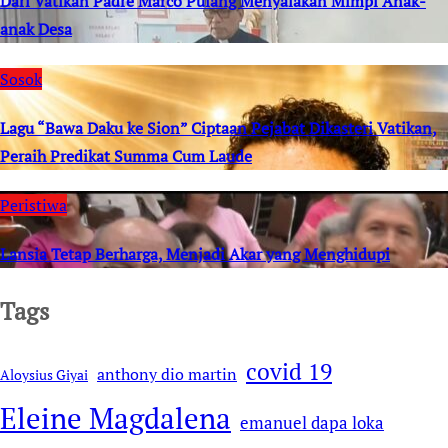
Dari Vatikan Padre Marco Pulang Menyalakan Mimpi Anak-
anak Desa
Sosok
Lagu “Bawa Daku ke Sion” Ciptaan Pejabat Dikasteri Vatikan,
Peraih Predikat Summa Cum Laude
Peristiwa
Lansia Tetap Berharga, Menjadi Akar yang Menghidupi
Tags
covid 19
anthony dio martin
Aloysius Giyai
Eleine Magdalena
emanuel dapa loka