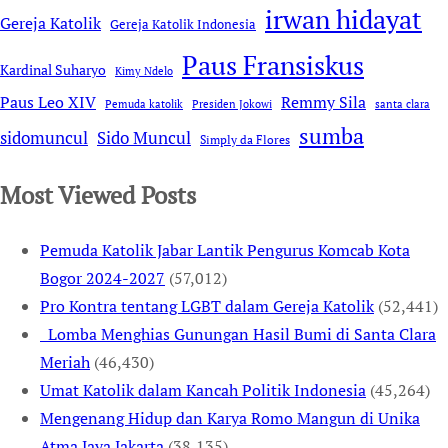
irwan hidayat
Gereja Katolik
Gereja Katolik Indonesia
Paus Fransiskus
Kardinal Suharyo
Kimy Ndelo
Remmy Sila
Paus Leo XIV
Pemuda katolik
Presiden Jokowi
santa clara
sumba
sidomuncul
Sido Muncul
Simply da Flores
Most Viewed Posts
Pemuda Katolik Jabar Lantik Pengurus Komcab Kota
Bogor 2024-2027
(57,012)
Pro Kontra tentang LGBT dalam Gereja Katolik
(52,441)
Lomba Menghias Gunungan Hasil Bumi di Santa Clara
Meriah
(46,430)
Umat Katolik dalam Kancah Politik Indonesia
(45,264)
Mengenang Hidup dan Karya Romo Mangun di Unika
Atma Jaya Jakarta
(38,135)