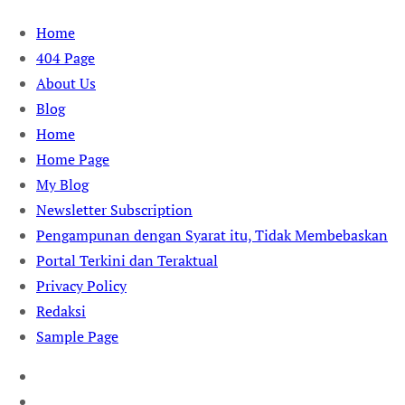
Skip
Home
to
404 Page
content
About Us
Blog
Home
Home Page
My Blog
Newsletter Subscription
Pengampunan dengan Syarat itu, Tidak Membebaskan
Portal Terkini dan Teraktual
Privacy Policy
Redaksi
Sample Page