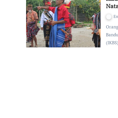
Nat
Em
Orang-orang Sumba, NTT yang tersebar di Jabodetabek dan
Bandu
(IKBS