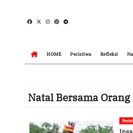
Skip
to
content
HOME
Peristiwa
Refleksi
Na
Natal Bersama Orang
Peris
Insa