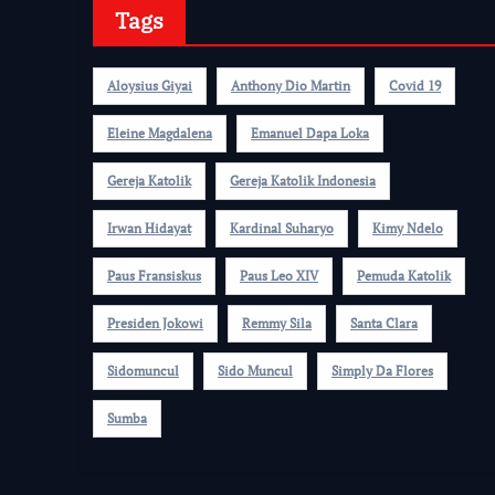
Tags
Aloysius Giyai
Anthony Dio Martin
Covid 19
Eleine Magdalena
Emanuel Dapa Loka
Gereja Katolik
Gereja Katolik Indonesia
Irwan Hidayat
Kardinal Suharyo
Kimy Ndelo
Paus Fransiskus
Paus Leo XIV
Pemuda Katolik
Presiden Jokowi
Remmy Sila
Santa Clara
Sidomuncul
Sido Muncul
Simply Da Flores
Sumba