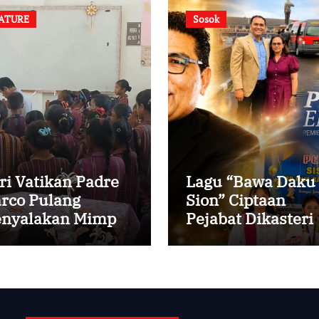
ATURE
Sosok
ri Vatikan Padre
Lagu “Bawa Daku
rco Pulang
Sion” Ciptaan
nyalakan Mimpi
Pejabat Dikasteri
ak-anak Desa
Vatikan, Peraih
Predikat Summa
Cum Laude