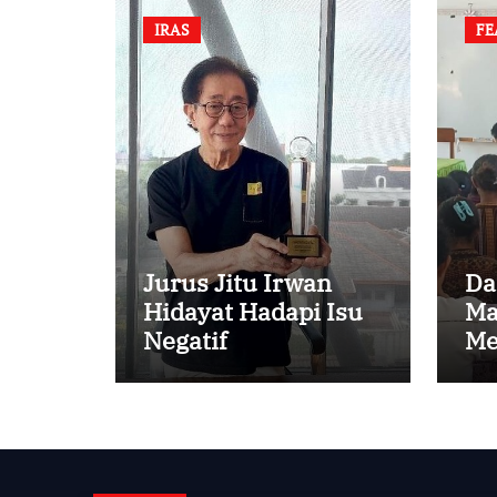
IRAS
FE
Jurus Jitu Irwan
Da
Hidayat Hadapi Isu
Ma
Negatif
Me
An