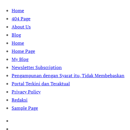
Skip
Home
to
404 Page
content
About Us
Blog
Home
Home Page
My Blog
Newsletter Subscription
Pengampunan dengan Syarat itu, Tidak Membebaskan
Portal Terkini dan Teraktual
Privacy Policy
Redaksi
Sample Page