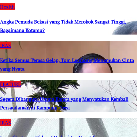
Health
Angka Pemuda Bekasi yang Tidak Merokok Sangat Tinggi,
Bagaimana Kotamu?
IRAS
Ketika Semua Terasa Gelap, Tom Lembong Menemukan Cinta
yang Nyata
FEATURE
Segera Dibangun: Umma Karara yang Menyatukan Kembali
Persaudaraan di Kampung Tossi
IRAS