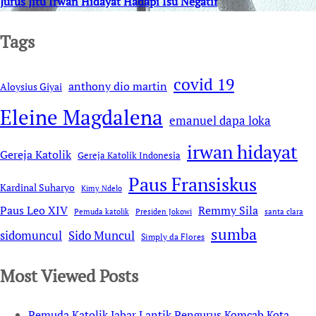
Jurus Jitu Irwan Hidayat Hadapi Isu Negatif
Tags
covid 19
anthony dio martin
Aloysius Giyai
Eleine Magdalena
emanuel dapa loka
irwan hidayat
Gereja Katolik
Gereja Katolik Indonesia
Paus Fransiskus
Kardinal Suharyo
Kimy Ndelo
Remmy Sila
Paus Leo XIV
Pemuda katolik
Presiden Jokowi
santa clara
sumba
sidomuncul
Sido Muncul
Simply da Flores
Most Viewed Posts
Pemuda Katolik Jabar Lantik Pengurus Komcab Kota