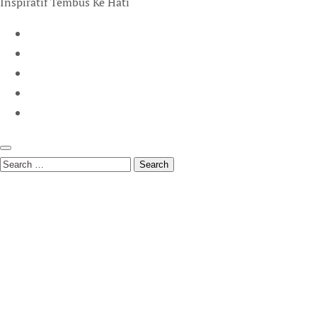
Inspiratif Tembus Ke Hati
Search
for: