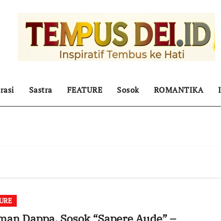
rasi
Sastra
FEATURE
Sosok
ROMANTIKA
URE
man Dappa, Sosok “Sapere Aude” –