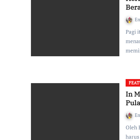
Bera
Em
Pagi itu, 28 November 2022. Ketika masuk ruangan dan
menar
memin
FEAT
In 
Pul
Em
Oleh Emanuel Dapa Loka Untuk kesekian kalinya, saya
harus