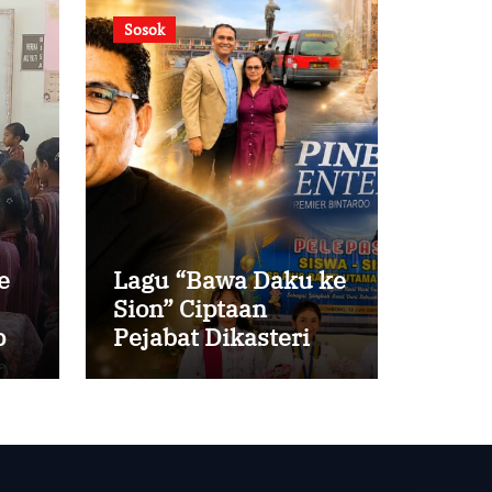
Sosok
e
Lagu “Bawa Daku ke
Sion” Ciptaan
i
Pejabat Dikasteri
Vatikan, Peraih
Predikat Summa
Cum Laude