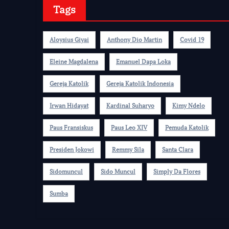
Tags
Aloysius Giyai
Anthony Dio Martin
Covid 19
Eleine Magdalena
Emanuel Dapa Loka
Gereja Katolik
Gereja Katolik Indonesia
Irwan Hidayat
Kardinal Suharyo
Kimy Ndelo
Paus Fransiskus
Paus Leo XIV
Pemuda Katolik
Presiden Jokowi
Remmy Sila
Santa Clara
Sidomuncul
Sido Muncul
Simply Da Flores
Sumba