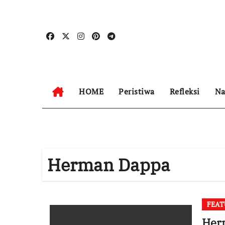
Skip
to
content
HOME
Peristiwa
Refleksi
Na
Herman Dappa
FEAT
Her