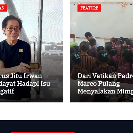
AS
FEATURE
rus Jitu Irwan
Dari Vatikan Padr
dayat Hadapi Isu
Marco Pulang
gatif
Menyalakan Mimp
Anak-anak Desa