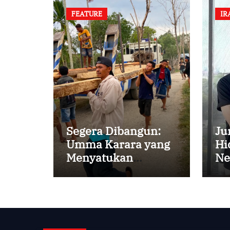
FEATURE
IR
Segera Dibangun:
Ju
Umma Karara yang
Hi
Menyatukan
Ne
Kembali
Persaudaraan di
Kampung Tossi