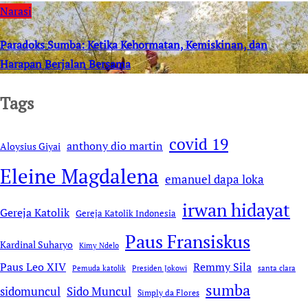
Narasi
Paradoks Sumba: Ketika Kehormatan, Kemiskinan, dan
Harapan Berjalan Bersama
Tags
covid 19
anthony dio martin
Aloysius Giyai
Eleine Magdalena
emanuel dapa loka
irwan hidayat
Gereja Katolik
Gereja Katolik Indonesia
Paus Fransiskus
Kardinal Suharyo
Kimy Ndelo
Remmy Sila
Paus Leo XIV
Pemuda katolik
Presiden Jokowi
santa clara
sumba
sidomuncul
Sido Muncul
Simply da Flores