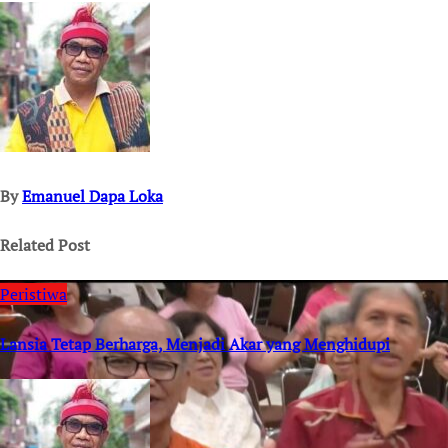
navigation
By
Emanuel Dapa Loka
Related Post
Peristiwa
Lansia Tetap Berharga, Menjadi Akar yang Menghidupi