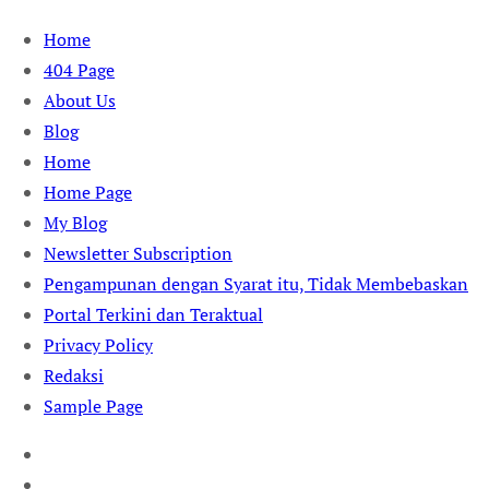
Skip
Home
to
404 Page
content
About Us
Blog
Home
Home Page
My Blog
Newsletter Subscription
Pengampunan dengan Syarat itu, Tidak Membebaskan
Portal Terkini dan Teraktual
Privacy Policy
Redaksi
Sample Page