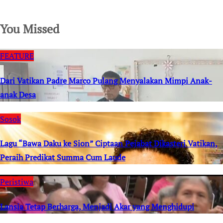
SuarNews.com
You Missed
FEATURE
Dari Vatikan Padre Marco Pulang Menyalakan Mimpi Anak-
anak Desa
Sosok
Lagu “Bawa Daku ke Sion” Ciptaan Pejabat Dikasteri Vatikan,
Peraih Predikat Summa Cum Laude
Peristiwa
Lansia Tetap Berharga, Menjadi Akar yang Menghidupi