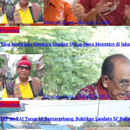
Emanuel Dapa Loka
Aug 1, 2026
Peristiwa
Yang Islam pun Gembira Sambut Uskup Hans Monteiro di Jaka
Emanuel Dapa Loka
Jul 27, 2026
Peristiwa
SKP se-KAJ Turun ke Bantargebang, Buktikan Laudato Si’ Buk