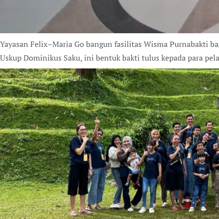
Yayasan Felix–Maria Go bangun fasilitas Wisma Purnabakti b
Uskup Dominikus Saku, ini bentuk bakti tulus kepada para pel