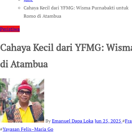
Cahaya Kecil dari YFMG: Wisma Purnabakti untuk
Romo di Atambua
Peristiwa
Cahaya Kecil dari YFMG: Wism
di Atambua
By
Emanuel Dapa Loka
Jun 25, 2025
#
Fra
#
Yayasan Felix–Maria Go