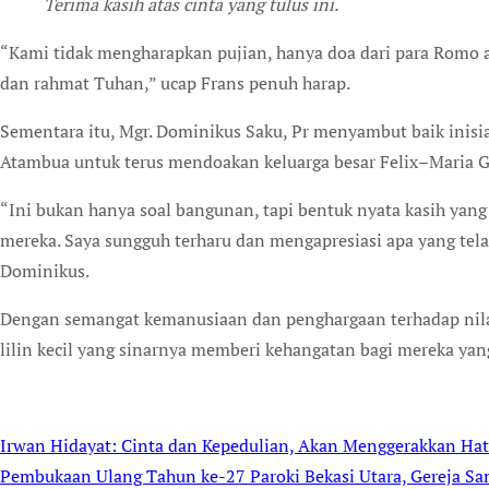
Terima kasih atas cinta yang tulus ini.
“Kami tidak mengharapkan pujian, hanya doa dari para Romo a
dan rahmat Tuhan,” ucap Frans penuh harap.
Sementara itu, Mgr. Dominikus Saku, Pr menyambut baik inisia
Atambua untuk terus mendoakan keluarga besar Felix–Maria G
“Ini bukan hanya soal bangunan, tapi bentuk nyata kasih ya
mereka. Saya sungguh terharu dan mengapresiasi apa yang tela
Dominikus.
Dengan semangat kemanusiaan dan penghargaan terhadap nila
lilin kecil yang sinarnya memberi kehangatan bagi mereka yan
Irwan Hidayat: Cinta dan Kepedulian, Akan Menggerakkan Hati
Post
Pembukaan Ulang Tahun ke-27 Paroki Bekasi Utara, Gereja Sa