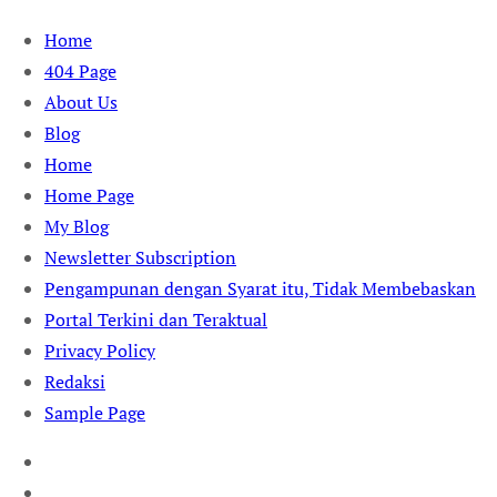
Skip
Home
to
404 Page
content
About Us
Blog
Home
Home Page
My Blog
Newsletter Subscription
Pengampunan dengan Syarat itu, Tidak Membebaskan
Portal Terkini dan Teraktual
Privacy Policy
Redaksi
Sample Page