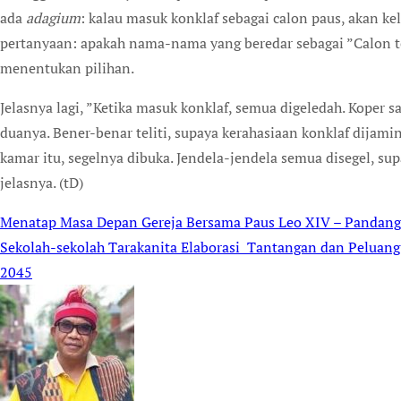
ada
adagium
: kalau masuk konklaf sebagai calon paus, akan k
pertanyaan: apakah nama-nama yang beredar sebagai ”Calon t
menentukan pilihan.
Jelasnya lagi, ”Ketika masuk konklaf, semua digeledah. Koper sa
duanya. Bener-benar teliti, supaya kerahasiaan konklaf dijamin
kamar itu, segelnya dibuka. Jendela-jendela semua disegel, su
jelasnya. (tD)
Menatap Masa Depan Gereja Bersama Paus Leo XIV – Pandang
Post
Sekolah-sekolah Tarakanita Elaborasi Tantangan dan Peluan
navigation
2045