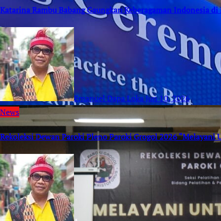
Katarina Rambu Babang Gaungkan Keberagaman Indonesia di 
Emanuel Dapa Loka
Jun 10, 2026
News
Rekoleksi Dewan Paroki Pleno Paroki Grogol 2026 “Melayani 