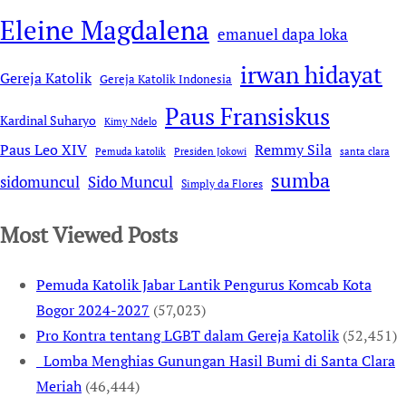
Eleine Magdalena
emanuel dapa loka
irwan hidayat
Gereja Katolik
Gereja Katolik Indonesia
Paus Fransiskus
Kardinal Suharyo
Kimy Ndelo
Remmy Sila
Paus Leo XIV
Pemuda katolik
Presiden Jokowi
santa clara
sumba
sidomuncul
Sido Muncul
Simply da Flores
Most Viewed Posts
Pemuda Katolik Jabar Lantik Pengurus Komcab Kota
Bogor 2024-2027
(57,023)
Pro Kontra tentang LGBT dalam Gereja Katolik
(52,451)
Lomba Menghias Gunungan Hasil Bumi di Santa Clara
Meriah
(46,444)