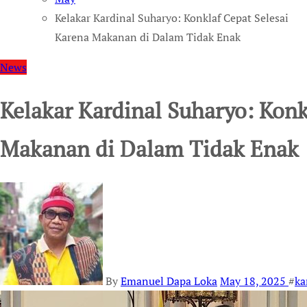
Kelakar Kardinal Suharyo: Konklaf Cepat Selesai
Karena Makanan di Dalam Tidak Enak
News
Kelakar Kardinal Suharyo: Konk
Makanan di Dalam Tidak Enak
By
Emanuel Dapa Loka
May 18, 2025
#
ka