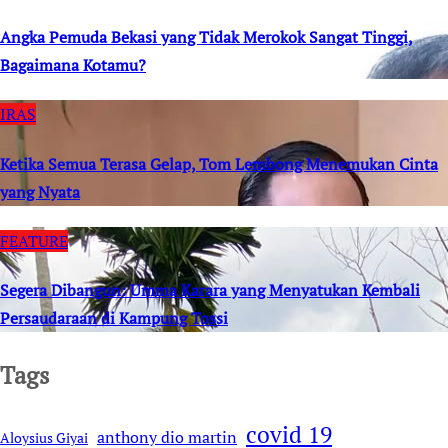
Angka Pemuda Bekasi yang Tidak Merokok Sangat Tinggi,
Bagaimana Kotamu?
IRAS
Ketika Semua Terasa Gelap, Tom Lembong Menemukan Cinta
yang Nyata
FEATURE
Segera Dibangun: Umma Karara yang Menyatukan Kembali
Persaudaraan di Kampung Tossi
Tags
covid 19
anthony dio martin
Aloysius Giyai