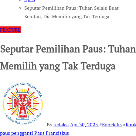
Seputar Pemilihan Paus: Tuhan Selalu Buat
Kejutan, Dia Memilih yang Tak Terduga
FEATURE
Seputar Pemilihan Paus: Tuhan 
Memilih yang Tak Terduga
By
redaksi
Apr 30, 2025
#
Konclafis
#
Konk
paus pengganti Paus Fransiskus