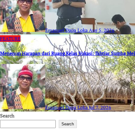
Emanuel Dapa Loka
Aug 5, 2026
FEATURE
Menenun Harapan dari Ruang Kelas Vokasi: Ikhtiar Sumba M
Emanuel Dapa Loka
Jul 7, 2026
Search
Search