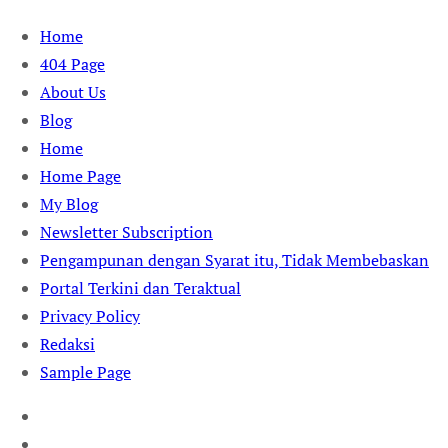
Skip
Home
to
404 Page
content
About Us
Blog
Home
Home Page
My Blog
Newsletter Subscription
Pengampunan dengan Syarat itu, Tidak Membebaskan
Portal Terkini dan Teraktual
Privacy Policy
Redaksi
Sample Page