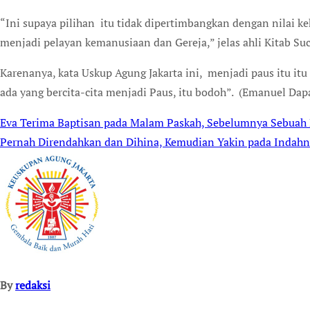
“Ini supaya pilihan itu tidak dipertimbangkan dengan nilai ke
menjadi pelayan kemanusiaan dan Gereja,” jelas ahli Kitab Suci
Karenanya, kata Uskup Agung Jakarta ini, menjadi paus itu itu
ada yang bercita-cita menjadi Paus, itu bodoh”. (Emanuel Dap
Eva Terima Baptisan pada Malam Paskah, Sebelumnya Sebua
Post
Pernah Direndahkan dan Dihina, Kemudian Yakin pada Indahny
navigation
By
redaksi