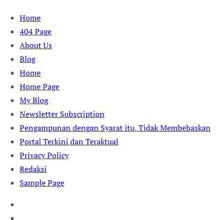
Skip
Home
to
404 Page
content
About Us
Blog
Home
Home Page
My Blog
Newsletter Subscription
Pengampunan dengan Syarat itu, Tidak Membebaskan
Portal Terkini dan Teraktual
Privacy Policy
Redaksi
Sample Page