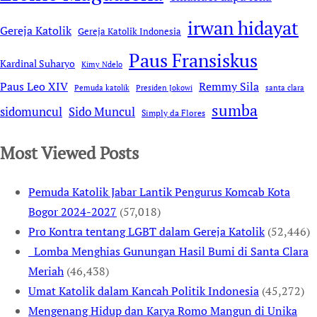
irwan hidayat
Gereja Katolik
Gereja Katolik Indonesia
Paus Fransiskus
Kardinal Suharyo
Kimy Ndelo
Remmy Sila
Paus Leo XIV
Pemuda katolik
Presiden Jokowi
santa clara
sumba
sidomuncul
Sido Muncul
Simply da Flores
Most Viewed Posts
Pemuda Katolik Jabar Lantik Pengurus Komcab Kota
Bogor 2024-2027
(57,018)
Pro Kontra tentang LGBT dalam Gereja Katolik
(52,446)
Lomba Menghias Gunungan Hasil Bumi di Santa Clara
Meriah
(46,438)
Umat Katolik dalam Kancah Politik Indonesia
(45,272)
Mengenang Hidup dan Karya Romo Mangun di Unika