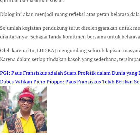
spiritual dan keadilan sosial.
Dialog ini akan menjadi ruang refleksi atas peran belarasa da
Sejumlah kegiatan pendukung turut diselenggarakan untuk m
diantaranya; sebagai tanda komitmen bersama untuk belarasa
Oleh karena itu, LDD KAJ mengundang seluruh lapisan masyarak
Karena dalam setiap tindakan kasoh yang sederhana, tersimpa
PGI: Paus Fransiskus adalah Suara Profetik dalam Dunia yang 
Post
Dubes Vatikan Piero Pioppo: Paus Fransiskus Telah Berikan S
navigation