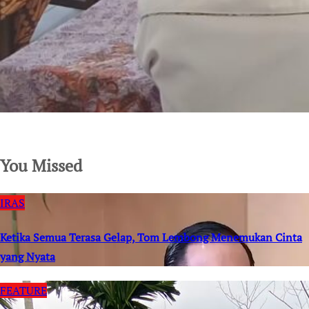
SuarNews.com
You Missed
IRAS
Ketika Semua Terasa Gelap, Tom Lembong Menemukan Cinta
yang Nyata
FEATURE