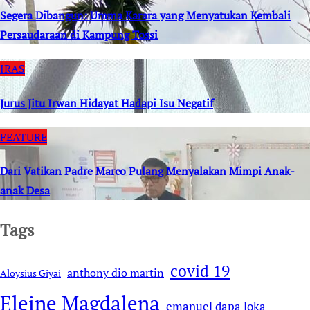
Segera Dibangun: Umma Karara yang Menyatukan Kembali
Persaudaraan di Kampung Tossi
IRAS
Jurus Jitu Irwan Hidayat Hadapi Isu Negatif
FEATURE
Dari Vatikan Padre Marco Pulang Menyalakan Mimpi Anak-
anak Desa
Tags
covid 19
anthony dio martin
Aloysius Giyai
Eleine Magdalena
emanuel dapa loka