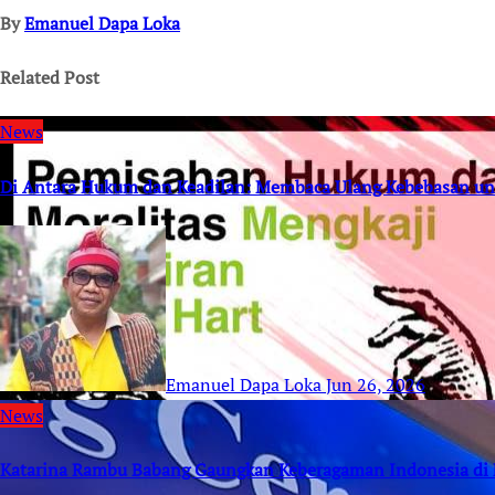
By
Emanuel Dapa Loka
Related Post
News
Di Antara Hukum dan Keadilan: Membaca Ulang Kebebasan un
Emanuel Dapa Loka
Jun 26, 2026
News
Katarina Rambu Babang Gaungkan Keberagaman Indonesia di 