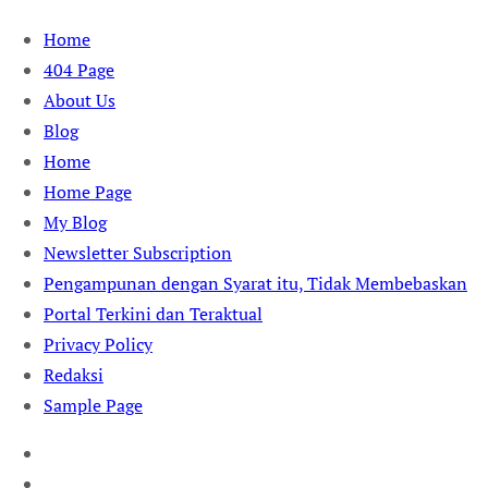
Skip
Home
to
404 Page
content
About Us
Blog
Home
Home Page
My Blog
Newsletter Subscription
Pengampunan dengan Syarat itu, Tidak Membebaskan
Portal Terkini dan Teraktual
Privacy Policy
Redaksi
Sample Page