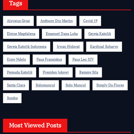
Tags
Aloysius Giyai
Anthony Dio Martin
Covid 19
Eleine Magdalena
Emanuel Dapa Loka
Gereja Katolik
Gereja Katolik Indonesia
Irwan Hidayat
Kardinal Suharyo
Kimy Ndelo
Paus Fransiskus
Paus Leo XIV
Pemuda Katolik
Presiden Jokowi
Remmy Sila
Santa Clara
Sidomuncul
Sido Muncul
Simply Da Flores
Sumba
Most Viewed Posts