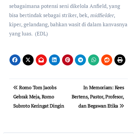
sebagaimana potensi seni dikelola Anfield, yang
bisa bertindak sebagai striker, bek,
midfielder
,
kiper, gelandang, bahkan wasit di dalam kanvasnya
yang luas. (EDL)
Post
Romo Tom Jacobs
In Memoriam: Kees
navigation
Gebrak Meja, Romo
Bertens, Pastor, Profesor,
Subroto Keringat Dingin
dan Begawan Etika