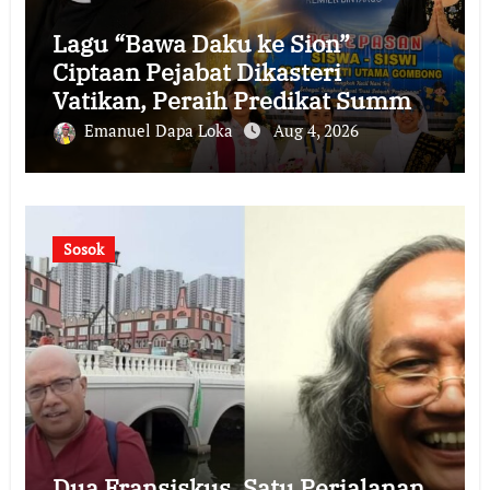
Lagu “Bawa Daku ke Sion”
Ciptaan Pejabat Dikasteri
Vatikan, Peraih Predikat Summa
Cum Laude
Emanuel Dapa Loka
Aug 4, 2026
Sosok
Dua Fransiskus, Satu Perjalanan