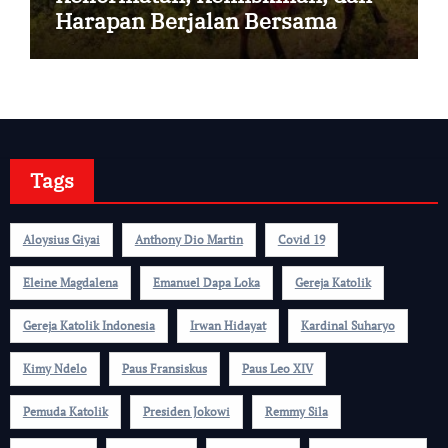
Harapan Berjalan Bersama
Tags
Aloysius Giyai
Anthony Dio Martin
Covid 19
Eleine Magdalena
Emanuel Dapa Loka
Gereja Katolik
Gereja Katolik Indonesia
Irwan Hidayat
Kardinal Suharyo
Kimy Ndelo
Paus Fransiskus
Paus Leo XIV
Pemuda Katolik
Presiden Jokowi
Remmy Sila