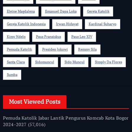
Eleine Magdalena
Emanuel Dapa Loka
Gereja Katolik
Gereja Katolik Indonesia
Irwan Hidayat
Kardinal Suharyo
Kimy Ndelo
Paus Fransiskus
Paus Leo XIV
Pemuda Katolik
Presiden Jokowi
Remmy Sila
Santa Clara
Sidomuncul
Sido Muncul
Simply Da Flores
Sumba
Most Viewed Posts
Pemuda Katolik Jabar Lantik Pengurus Komcab Kota Bogor
2024-2027
(57,016)