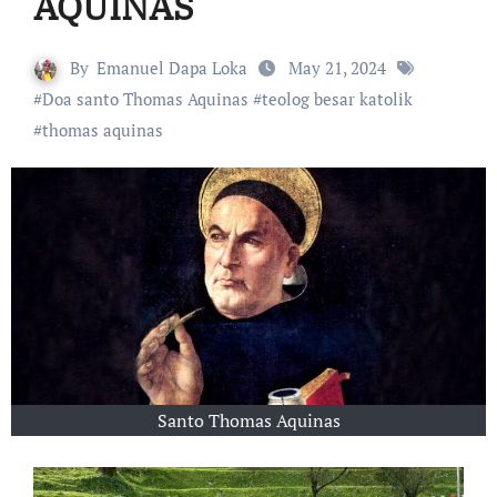
AQUINAS
By
Emanuel Dapa Loka
May 21, 2024
#
Doa santo Thomas Aquinas
#
teolog besar katolik
#
thomas aquinas
Santo Thomas Aquinas