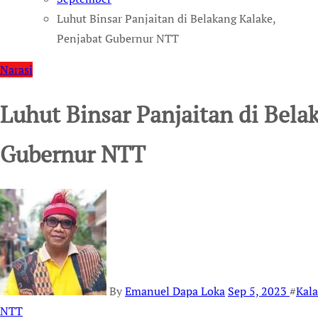
Luhut Binsar Panjaitan di Belakang Kalake,
Penjabat Gubernur NTT
Narasi
Luhut Binsar Panjaitan di Bela
Gubernur NTT
By
Emanuel Dapa Loka
Sep 5, 2023
#
Kal
NTT