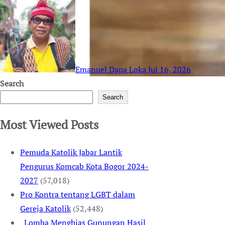
Emanuel Dapa Loka
Jul 16, 2026
Search
Search
Most Viewed Posts
Pemuda Katolik Jabar Lantik
Pengurus Komcab Kota Bogor 2024-
2027
(57,018)
Pro Kontra tentang LGBT dalam
Gereja Katolik
(52,448)
Lomba Menghias Gunungan Hasil