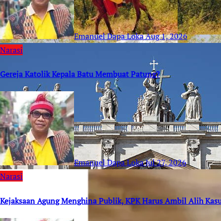
Emanuel Dapa Loka
Aug 1, 2026
Narasi
Gereja Katolik Kepala Batu Membuat Patung?
Emanuel Dapa Loka
Jul 27, 2026
Narasi
Kejaksaan Agung Menghina Publik, KPK Harus Ambil Alih Kas