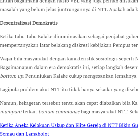
Entah bagaimana dengan nasib VBL yang juga pernah diisuk
masalah yang belum jelas juntrungannya di NTT. Apakah ada k
Desentralisasi Demokratis
Ketika tahu-tahu Kalake dinominasikan sebagai penjabat guber
mempertanyakan latar belakang diskresi kebijakan Pempus ter
Wajar bila masyarakat dengan karakteristik sosiologis seperti
Bagaimanapun dalam era demokratis ini, setiap langkah desentr
bottom up
. Penunjukan Kalake cukup mengesankan lemahnya
Lagipula problem akut NTT itu tidak hanya sekadar yang disebu
Namun, kekagetan tersebut tentu akan cepat diabaikan bila K
mumpuni
terkait
bonum
communae
bagi masyarakat NTT. Sela
Ketika Aneka Kelakuan Uskup dan Elite Gereja di NTT Bikin G
Post
Semau dan Lamaholot