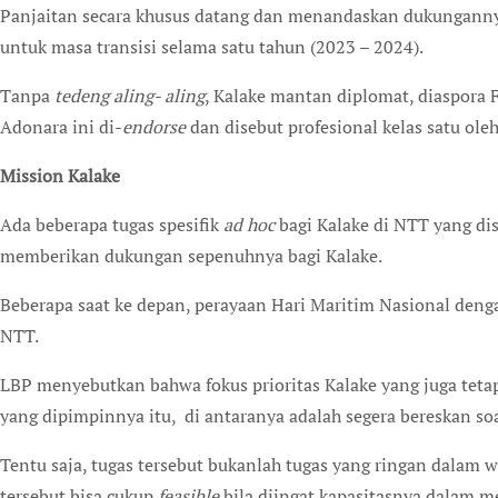
Panjaitan secara khusus datang dan menandaskan dukunganny
untuk masa transisi selama satu tahun (2023 – 2024).
Tanpa
tedeng aling- aling
, Kalake mantan diplomat, diaspora
Adonara ini di-
endorse
dan disebut profesional kelas satu ole
Mission Kalake
Ada beberapa tugas spesifik
ad hoc
bagi Kalake di NTT yang di
memberikan dukungan sepenuhnya bagi Kalake.
Beberapa saat ke depan, perayaan Hari Maritim Nasional deng
NTT.
LBP menyebutkan bahwa fokus prioritas Kalake yang juga tet
yang dipimpinnya itu, di antaranya adalah segera bereskan so
Tentu saja, tugas tersebut bukanlah tugas yang ringan dalam 
tersebut bisa cukup
feasible
bila diingat kapasitasnya dalam 