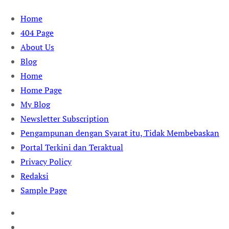
Skip
Home
to
404 Page
content
About Us
Blog
Home
Home Page
My Blog
Newsletter Subscription
Pengampunan dengan Syarat itu, Tidak Membebaskan
Portal Terkini dan Teraktual
Privacy Policy
Redaksi
Sample Page