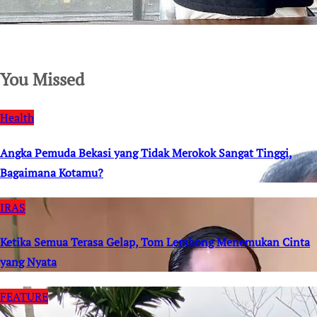
SuarNews.com
You Missed
Health
Angka Pemuda Bekasi yang Tidak Merokok Sangat Tinggi,
Bagaimana Kotamu?
IRAS
Ketika Semua Terasa Gelap, Tom Lembong Menemukan Cinta
yang Nyata
FEATURE