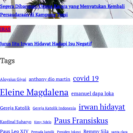
Segera Dibangun: Umma Karara yang Menyatukan Kembali
Persaudaraan di Kampung Tossi
IRAS
Jurus Jitu Irwan Hidayat Hadapi Isu Negatif
Tags
covid 19
anthony dio martin
Aloysius Giyai
Eleine Magdalena
emanuel dapa loka
irwan hidayat
Gereja Katolik
Gereja Katolik Indonesia
Paus Fransiskus
Kardinal Suharyo
Kimy Ndelo
Remmy Sila
Paus Leo XIV
Pemuda katolik
Presiden Jokowi
santa clara