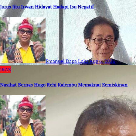
Jurus Jitu Irwan Hidayat Hadapi Isu Negatif
Emanuel Dapa Loka
Aug 6, 2026
IRAS
Nasihat Bernas Hugo Rehi Kalembu Memaknai Kemiskinan