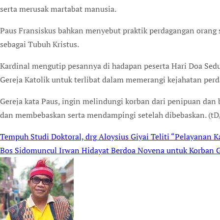
serta merusak martabat manusia.
Paus Fransiskus bahkan menyebut praktik perdagangan orang s
sebagai Tubuh Kristus.
Kardinal mengutip pesannya di hadapan peserta Hari Doa Sedu
Gereja Katolik untuk terlibat dalam memerangi kejahatan per
Gereja kata Paus, ingin melindungi korban dari penipuan dan
dan membebaskan serta mendampingi setelah dibebaskan. (tD
Tempuh Studi Doktoral, drg Aloysius Giyai Teliti “Pelayanan K
Post
Bos Sidomuncul Irwan Hidayat Berdoa Novena untuk Korban 
navigation