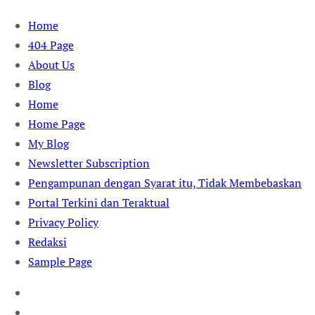
Skip
Home
to
404 Page
content
About Us
Blog
Home
Home Page
My Blog
Newsletter Subscription
Pengampunan dengan Syarat itu, Tidak Membebaskan
Portal Terkini dan Teraktual
Privacy Policy
Redaksi
Sample Page