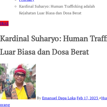
Kardinal Suharyo: Human Trafficking adalah
Kejahatan Luar Biasa dan Dosa Berat
IRAS
Kardinal Suharyo: Human Traff
Luar Biasa dan Dosa Berat
By
Emanuel Dapa Loka
Feb 17, 2023
#
Hum
orang