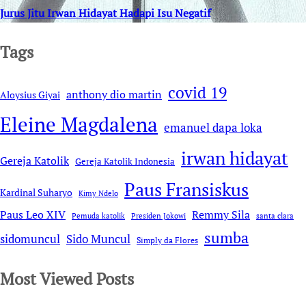
Jurus Jitu Irwan Hidayat Hadapi Isu Negatif
Tags
covid 19
anthony dio martin
Aloysius Giyai
Eleine Magdalena
emanuel dapa loka
irwan hidayat
Gereja Katolik
Gereja Katolik Indonesia
Paus Fransiskus
Kardinal Suharyo
Kimy Ndelo
Remmy Sila
Paus Leo XIV
Pemuda katolik
Presiden Jokowi
santa clara
sumba
sidomuncul
Sido Muncul
Simply da Flores
Most Viewed Posts