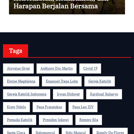
Harapan Berjalan Bersama
Tags
Aloysius Giyai
Anthony Dio Martin
Covid 19
Eleine Magdalena
Emanuel Dapa Loka
Gereja Katolik
Gereja Katolik Indonesia
Irwan Hidayat
Kardinal Suharyo
Kimy Ndelo
Paus Fransiskus
Paus Leo XIV
Pemuda Katolik
Presiden Jokowi
Remmy Sila
Santa Clara
Sidomuncul
Sido Muncul
Simply Da Flores