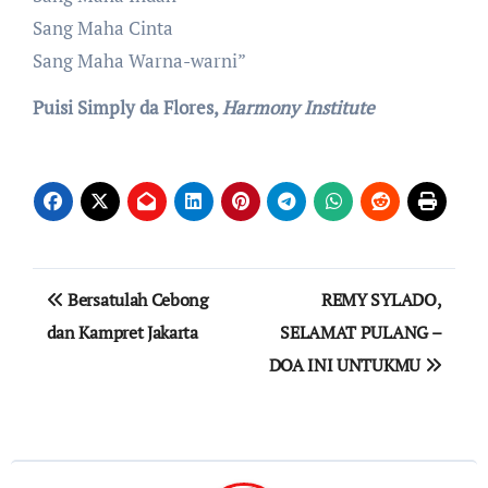
Sang Maha Cinta
Sang Maha Warna-warni”
Puisi Simply da Flores,
Harmony Institute
Post
Bersatulah Cebong
REMY SYLADO,
navigation
dan Kampret Jakarta
SELAMAT PULANG –
DOA INI UNTUKMU