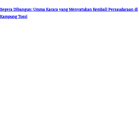
Segera Dibangun: Umma Karara yang Menyatukan Kembali Persaudaraan di
Kampung Tossi