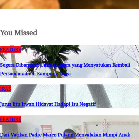
SuarNews.com
You Missed
FEATURE
Segera Dibangun: Umma Karara yang Menyatukan Kembali
Persaudaraan di Kampung Tossi
IRAS
Jurus Jitu Irwan Hidayat Hadapi Isu Negatif
FEATURE
Dari Vatikan Padre Marco Pulang Menyalakan Mimpi Anak-