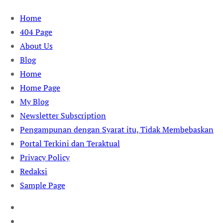
Skip
Home
to
404 Page
content
About Us
Blog
Home
Home Page
My Blog
Newsletter Subscription
Pengampunan dengan Syarat itu, Tidak Membebaskan
Portal Terkini dan Teraktual
Privacy Policy
Redaksi
Sample Page