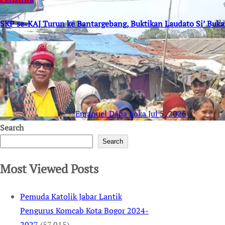
SKP se-KAJ Turun ke Bantargebang, Buktikan Laudato Si’ Buk
Emanuel Dapa Loka
Jul 5, 2026
Search
Search
Most Viewed Posts
Pemuda Katolik Jabar Lantik
Pengurus Komcab Kota Bogor 2024-
2027
(57,015)