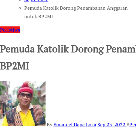
Pemuda Katolik Dorong Penambahan Anggaran
untuk BP2MI
Peristiwa
Pemuda Katolik Dorong Penam
BP2MI
By
Emanuel Dapa Loka
Sep 23, 2022
#
Pe