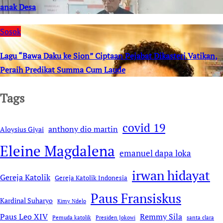
anak Desa
Sosok
Lagu “Bawa Daku ke Sion” Ciptaan Pejabat Dikasteri Vatikan,
Peraih Predikat Summa Cum Laude
Tags
covid 19
anthony dio martin
Aloysius Giyai
Eleine Magdalena
emanuel dapa loka
irwan hidayat
Gereja Katolik
Gereja Katolik Indonesia
Paus Fransiskus
Kardinal Suharyo
Kimy Ndelo
Remmy Sila
Paus Leo XIV
Pemuda katolik
Presiden Jokowi
santa clara