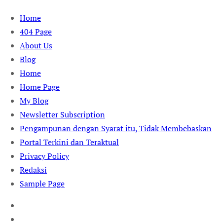
Skip
Home
to
404 Page
content
About Us
Blog
Home
Home Page
My Blog
Newsletter Subscription
Pengampunan dengan Syarat itu, Tidak Membebaskan
Portal Terkini dan Teraktual
Privacy Policy
Redaksi
Sample Page