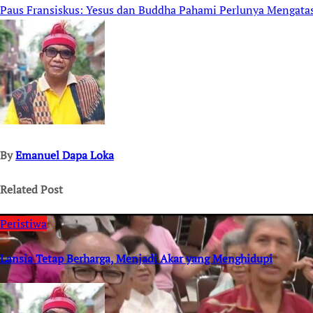
Paus Fransiskus: Yesus dan Buddha Pahami Perlunya Mengata
navigation
By
Emanuel Dapa Loka
Related Post
Peristiwa
Lansia Tetap Berharga, Menjadi Akar yang Menghidupi