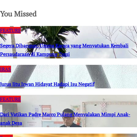
You Missed
FEATURE
Segera Dibangun: Umma Karara yang Menyatukan Kembali
Persaudaraan di Kampung Tossi
IRAS
Jurus Jitu Irwan Hidayat Hadapi Isu Negatif
FEATURE
Dari Vatikan Padre Marco Pulang Menyalakan Mimpi Anak-
anak Desa