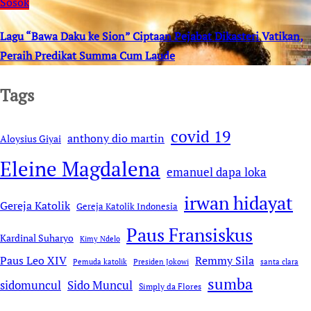
Sosok
Lagu “Bawa Daku ke Sion” Ciptaan Pejabat Dikasteri Vatikan,
Peraih Predikat Summa Cum Laude
Tags
covid 19
anthony dio martin
Aloysius Giyai
Eleine Magdalena
emanuel dapa loka
irwan hidayat
Gereja Katolik
Gereja Katolik Indonesia
Paus Fransiskus
Kardinal Suharyo
Kimy Ndelo
Remmy Sila
Paus Leo XIV
Pemuda katolik
Presiden Jokowi
santa clara
sumba
sidomuncul
Sido Muncul
Simply da Flores