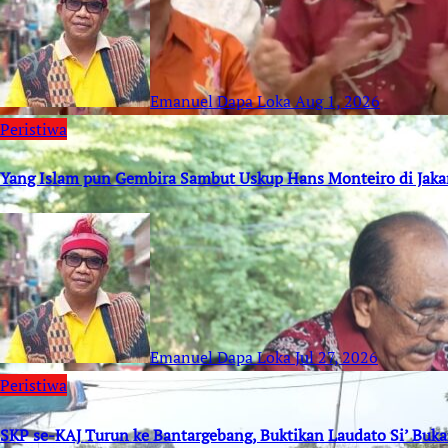
Emanuel Dapa Loka
Aug 1, 2026
Peristiwa
Yang Islam pun Gembira Sambut Uskup Hans Monteiro di Jaka
Emanuel Dapa Loka
Jul 27, 2026
Peristiwa
SKP se-KAJ Turun ke Bantargebang, Buktikan Laudato Si’ Buk