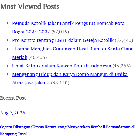
Most Viewed Posts
Pemuda Katolik Jabar Lantik Pengurus Komcab Kota
Bogor 2024-2027
(57,015)
Pro Kontra tentang LGBT dalam Gereja Katolik
(52,443)
Lomba Menghias Gunungan Hasil Bumi di Santa Clara
Meriah
(46,433)
Umat Katolik dalam Kancah Politik Indonesia
(45,266)
Mengenang Hidup dan Karya Romo Mangun di Unika
Atma Jaya Jakarta
(38,140)
Recent Post
Aug 7, 2026
Segera Dibangun: Umma Karara yang Menyatukan Kembali Persaudaraan di
Kampung Tossi