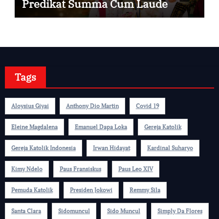
Predikat Summa Cum Laude
Tags
Aloysius Giyai
Anthony Dio Martin
Covid 19
Eleine Magdalena
Emanuel Dapa Loka
Gereja Katolik
Gereja Katolik Indonesia
Irwan Hidayat
Kardinal Suharyo
Kimy Ndelo
Paus Fransiskus
Paus Leo XIV
Pemuda Katolik
Presiden Jokowi
Remmy Sila
Santa Clara
Sidomuncul
Sido Muncul
Simply Da Flores