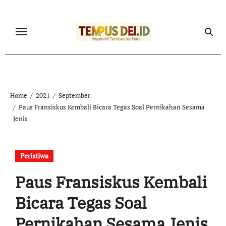
Skip
to
content
Home
2021
September
Paus Fransiskus Kembali Bicara Tegas Soal Pernikahan Sesama
Jenis
Peristiwa
Paus Fransiskus Kembali
Bicara Tegas Soal
Pernikahan Sesama Jenis