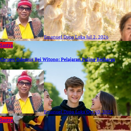
Emanuel Dapa Loka
Jul 2, 2026
Sastra
Cerpen Odemus Bei Witono: Pelajaran Paling Berharga
Emanuel Dapa Loka
Oct 10, 2025
Sastra