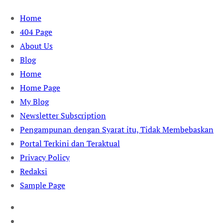
Skip
Home
to
404 Page
content
About Us
Blog
Home
Home Page
My Blog
Newsletter Subscription
Pengampunan dengan Syarat itu, Tidak Membebaskan
Portal Terkini dan Teraktual
Privacy Policy
Redaksi
Sample Page