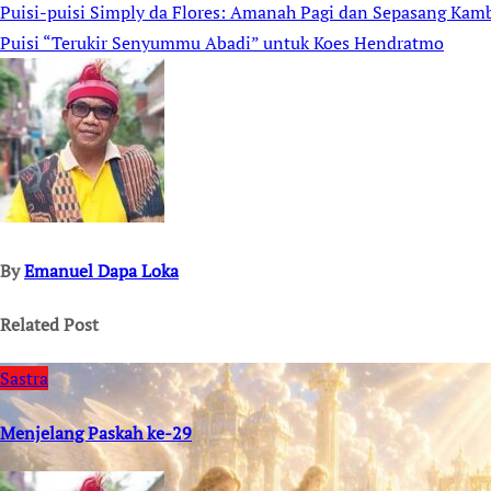
Puisi-puisi Simply da Flores: Amanah Pagi dan Sepasang Kam
Post
Puisi “Terukir Senyummu Abadi” untuk Koes Hendratmo
navigation
By
Emanuel Dapa Loka
Related Post
Sastra
Menjelang Paskah ke-29