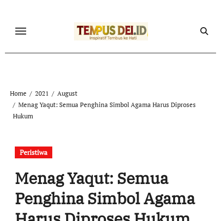
Skip
to
content
Home
2021
August
Menag Yaqut: Semua Penghina Simbol Agama Harus Diproses
Hukum
Peristiwa
Menag Yaqut: Semua
Penghina Simbol Agama
Harus Diproses Hukum