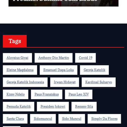
Tags
Aloysius Giyai
Anthony Dio Martin
Covid 19
Eleine Magdalena
Emanuel Dapa Loka
Gereja Katolik
Gereja Katolik Indonesia
Irwan Hidayat
Kardinal Suharyo
Kimy Ndelo
Paus Fransiskus
Paus Leo XIV
Pemuda Katolik
Presiden Jokowi
Remmy Sila
Santa Clara
Sidomuncul
Sido Muncul
Simply Da Flores