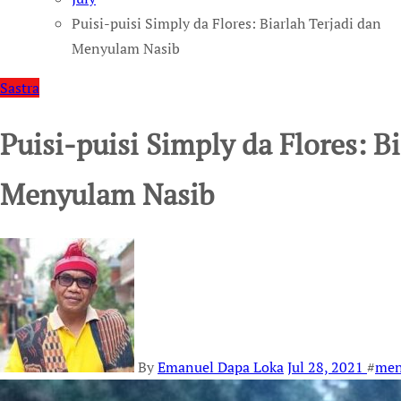
Puisi-puisi Simply da Flores: Biarlah Terjadi dan
Menyulam Nasib
Sastra
Puisi-puisi Simply da Flores: B
Menyulam Nasib
By
Emanuel Dapa Loka
Jul 28, 2021
#
men