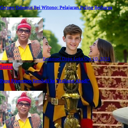
Cerpen Odemus Bei Witono: Pelajaran Paling Berharga
Emanuel Dapa Loka
Oct 10, 2025
Sastra
Papa Francesco Kembali ke “Italiano Abadi”