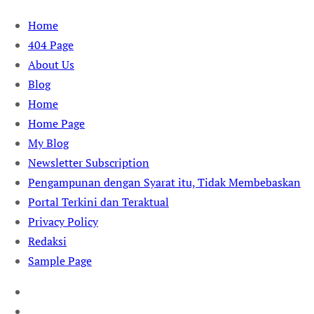
Skip
Home
to
404 Page
content
About Us
Blog
Home
Home Page
My Blog
Newsletter Subscription
Pengampunan dengan Syarat itu, Tidak Membebaskan
Portal Terkini dan Teraktual
Privacy Policy
Redaksi
Sample Page