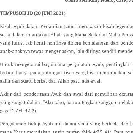
Oleh Pater Kimy Ndelo, CSsR
,
P
TEMPUSDEI.ID (20 JUNI 2021)
Kisah Ayub dalam Perjanjian Lama merupakan kisah legenda
setia dalam iman akan Allah yang Maha Baik dan Maha Pengas
yang lurus, tak henti-hentinya didera kemalangan dan pend
anak-anaknya tewas mengenaskan, lalu dirinya sendiri menderi
Untuk mengetahui bagaimana pergulatan Ayub, pentinglah m
tertuju hanya pada potongan kisah yang bisa menimbulkan sa
akhir dan suatu berkat dari Allah pasti ada awal.
Akhir dari penderitaan Ayub dan awal dari pemulihan deng
yang sangat dalam: “Aku tahu, bahwa Engkau sanggup melaku
gagal” (Ayb 42:2).
Pengalaman hidup Ayub ini, dalam versi yang berbeda dan leb
mana Yesus meredakan angin taufan (Mrk 4:35-41). Para mu