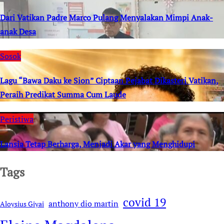
Dari Vatikan Padre Marco Pulang Menyalakan Mimpi Anak-
anak Desa
Sosok
Lagu “Bawa Daku ke Sion” Ciptaan Pejabat Dikasteri Vatikan,
Peraih Predikat Summa Cum Laude
Peristiwa
Lansia Tetap Berharga, Menjadi Akar yang Menghidupi
Tags
covid 19
anthony dio martin
Aloysius Giyai