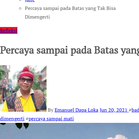
Percaya sampai pada Batas yang Tak Bisa
Dimengerti
Refleksi
Percaya sampai pada Batas yan
By
Emanuel Dapa Loka
Jun 20, 2021
#
bad
dimengerti
#
percaya sampai mati