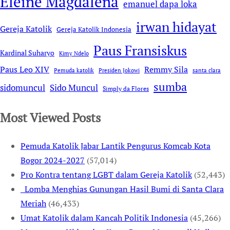
Eleine Magdalena
emanuel dapa loka
irwan hidayat
Gereja Katolik
Gereja Katolik Indonesia
Paus Fransiskus
Kardinal Suharyo
Kimy Ndelo
Remmy Sila
Paus Leo XIV
Pemuda katolik
Presiden Jokowi
santa clara
sumba
sidomuncul
Sido Muncul
Simply da Flores
Most Viewed Posts
Pemuda Katolik Jabar Lantik Pengurus Komcab Kota
Bogor 2024-2027
(57,014)
Pro Kontra tentang LGBT dalam Gereja Katolik
(52,443)
Lomba Menghias Gunungan Hasil Bumi di Santa Clara
Meriah
(46,433)
Umat Katolik dalam Kancah Politik Indonesia
(45,266)