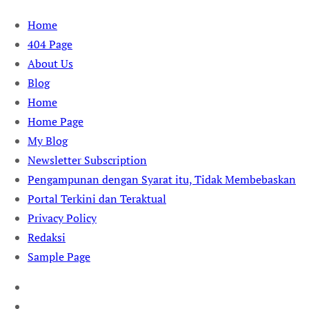
Skip
Home
to
404 Page
content
About Us
Blog
Home
Home Page
My Blog
Newsletter Subscription
Pengampunan dengan Syarat itu, Tidak Membebaskan
Portal Terkini dan Teraktual
Privacy Policy
Redaksi
Sample Page