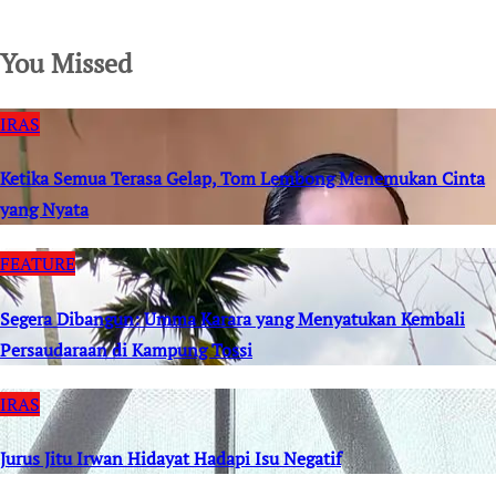
SuarNews.com
You Missed
IRAS
Ketika Semua Terasa Gelap, Tom Lembong Menemukan Cinta
yang Nyata
FEATURE
Segera Dibangun: Umma Karara yang Menyatukan Kembali
Persaudaraan di Kampung Tossi
IRAS
Jurus Jitu Irwan Hidayat Hadapi Isu Negatif