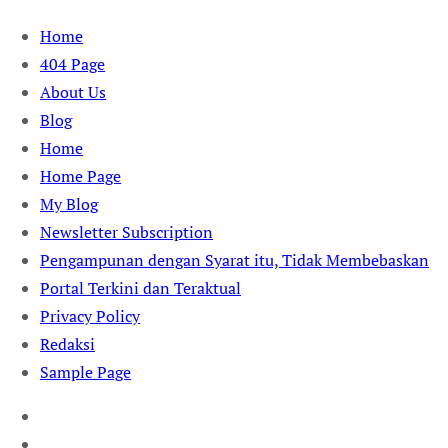
Skip
Home
to
404 Page
content
About Us
Blog
Home
Home Page
My Blog
Newsletter Subscription
Pengampunan dengan Syarat itu, Tidak Membebaskan
Portal Terkini dan Teraktual
Privacy Policy
Redaksi
Sample Page