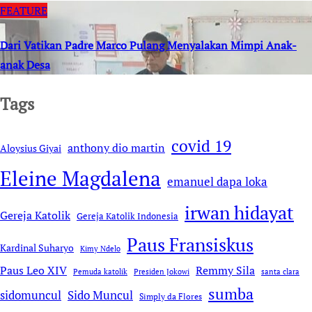
FEATURE
Dari Vatikan Padre Marco Pulang Menyalakan Mimpi Anak-
anak Desa
Tags
covid 19
anthony dio martin
Aloysius Giyai
Eleine Magdalena
emanuel dapa loka
irwan hidayat
Gereja Katolik
Gereja Katolik Indonesia
Paus Fransiskus
Kardinal Suharyo
Kimy Ndelo
Remmy Sila
Paus Leo XIV
Pemuda katolik
Presiden Jokowi
santa clara
sumba
sidomuncul
Sido Muncul
Simply da Flores