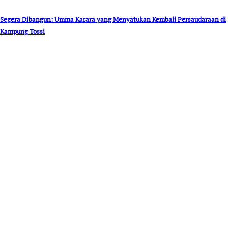
Segera Dibangun: Umma Karara yang Menyatukan Kembali Persaudaraan di
Kampung Tossi