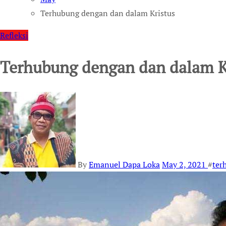
Terhubung dengan dan dalam Kristus
Refleksi
Terhubung dengan dan dalam K
By
Emanuel Dapa Loka
May 2, 2021
#
ter