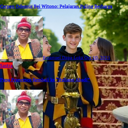
Cerpen Odemus Bei Witono: Pelajaran Paling Berharga
Emanuel Dapa Loka
Oct 10, 2025
Sastra
Papa Francesco Kembali ke “Italiano Abadi”