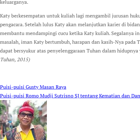
keluarganya.
Katy berkesempatan untuk kuliah lagi mengambil jurusan huk
pengacara. Setelah lulus Katy akan melanjutkan karier di bid
membantu mendampingi cucu ketika Katy kuliah. Segalanya in
masalah, iman Katy bertumbuh, harapan dan kasih-Nya pada T
dapat bersyukur atas penyelenggaraan Tuhan dalam hidupnya y
Tuhan, 2015)
Puisi-puisi Gusty Masan Raya
Post
Puisi-puisi Romo Mudji Sutrisno SJ tentang Kematian dan Da
navigation