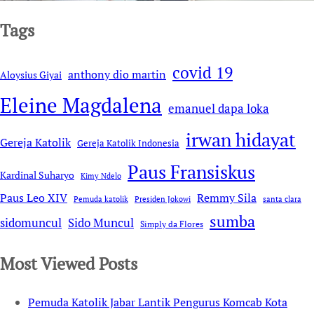
Tags
covid 19
anthony dio martin
Aloysius Giyai
Eleine Magdalena
emanuel dapa loka
irwan hidayat
Gereja Katolik
Gereja Katolik Indonesia
Paus Fransiskus
Kardinal Suharyo
Kimy Ndelo
Remmy Sila
Paus Leo XIV
Pemuda katolik
Presiden Jokowi
santa clara
sumba
sidomuncul
Sido Muncul
Simply da Flores
Most Viewed Posts
Pemuda Katolik Jabar Lantik Pengurus Komcab Kota