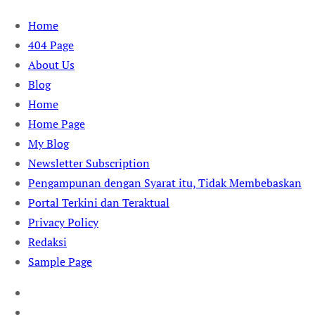
Skip
Home
to
404 Page
content
About Us
Blog
Home
Home Page
My Blog
Newsletter Subscription
Pengampunan dengan Syarat itu, Tidak Membebaskan
Portal Terkini dan Teraktual
Privacy Policy
Redaksi
Sample Page