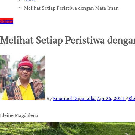
Melihat Setiap Peristiwa dengan Mata Iman
Sastra
Melihat Setiap Peristiwa deng
By
Emanuel Dapa Loka
Apr 26, 2021
#
El
Eleine Magdalena