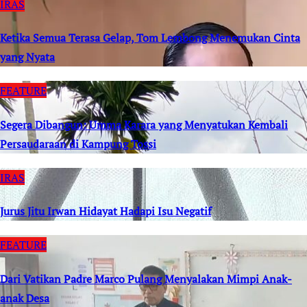
IRAS
Ketika Semua Terasa Gelap, Tom Lembong Menemukan Cinta
yang Nyata
FEATURE
Segera Dibangun: Umma Karara yang Menyatukan Kembali
Persaudaraan di Kampung Tossi
IRAS
Jurus Jitu Irwan Hidayat Hadapi Isu Negatif
FEATURE
Dari Vatikan Padre Marco Pulang Menyalakan Mimpi Anak-
anak Desa