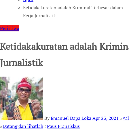
Ketidakakuratan adalah Kriminal Terbesar dalam
Kerja Jurnalistik
Peristiwa
Ketidakakuratan adalah Krimina
Jurnalistik
By
Emanuel Dapa Loka
Apr 23, 2021
#
#a
#
Datang dan lihatlah
#
Paus Fransiskus