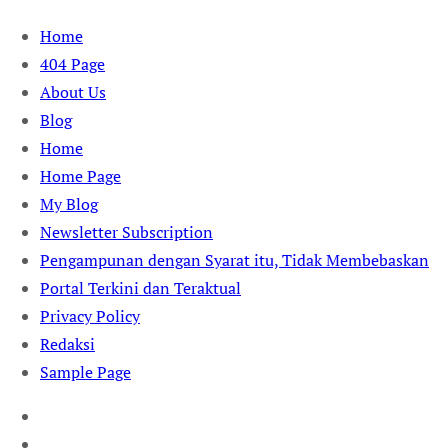
Skip
Home
to
404 Page
content
About Us
Blog
Home
Home Page
My Blog
Newsletter Subscription
Pengampunan dengan Syarat itu, Tidak Membebaskan
Portal Terkini dan Teraktual
Privacy Policy
Redaksi
Sample Page