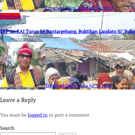
Emanuel Dapa Loka
Jul 27, 2026
Peristiwa
SKP se-KAJ Turun ke Bantargebang, Buktikan Laudato Si’ Buk
Emanuel Dapa Loka
Jul 5, 2026
Leave a Reply
You must be
logged in
to post a comment.
Search