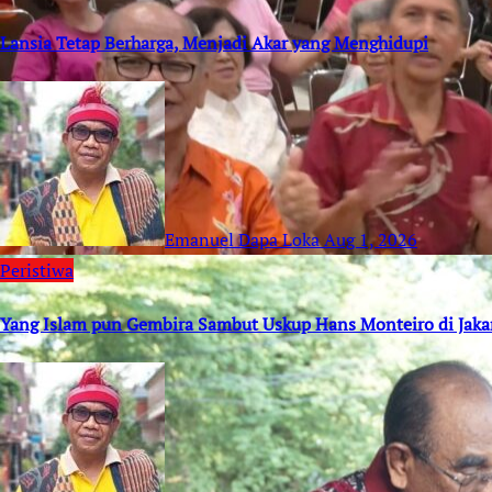
Lansia Tetap Berharga, Menjadi Akar yang Menghidupi
Emanuel Dapa Loka
Aug 1, 2026
Peristiwa
Yang Islam pun Gembira Sambut Uskup Hans Monteiro di Jaka