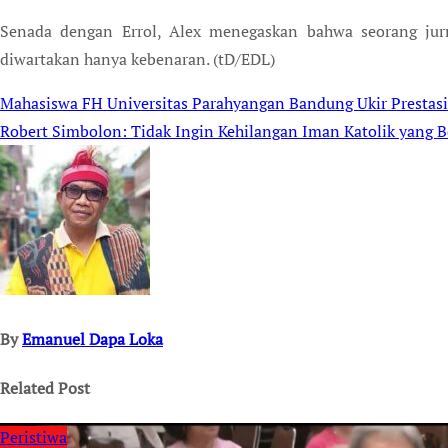
Senada dengan Errol, Alex menegaskan bahwa seorang jurn
diwartakan hanya kebenaran. (tD/EDL)
Mahasiswa FH Universitas Parahyangan Bandung Ukir Prestasi
Post
Robert Simbolon: Tidak Ingin Kehilangan Iman Katolik yang B
navigation
By
Emanuel Dapa Loka
Related Post
Peristiwa