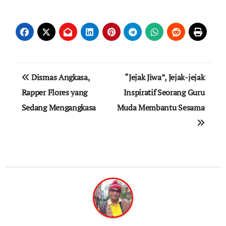
Post
Dismas Angkasa,
“Jejak Jiwa”, Jejak-jejak
navigation
Rapper Flores yang
Inspiratif Seorang Guru
Sedang Mengangkasa
Muda Membantu Sesama