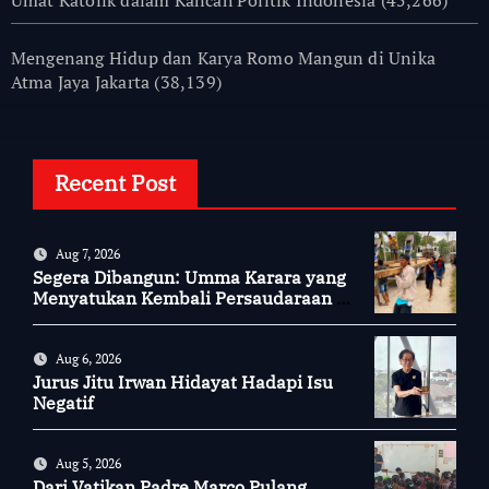
Umat Katolik dalam Kancah Politik Indonesia
(45,266)
Mengenang Hidup dan Karya Romo Mangun di Unika
Atma Jaya Jakarta
(38,139)
Recent Post
Aug 7, 2026
Segera Dibangun: Umma Karara yang
Menyatukan Kembali Persaudaraan di
Kampung Tossi
Aug 6, 2026
Jurus Jitu Irwan Hidayat Hadapi Isu
Negatif
Aug 5, 2026
Dari Vatikan Padre Marco Pulang