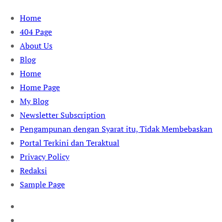
Skip
Home
to
404 Page
content
About Us
Blog
Home
Home Page
My Blog
Newsletter Subscription
Pengampunan dengan Syarat itu, Tidak Membebaskan
Portal Terkini dan Teraktual
Privacy Policy
Redaksi
Sample Page