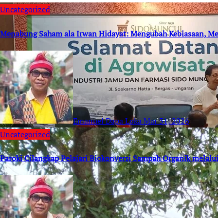
Uncategorized
Menabung Saham ala Irwan Hidayat: Mengubah Kebiasaan, 
Emanuel Dapa Loka
Mar 31, 2026
Uncategorized
Paroki Cilangkap Pelajari Biokonversi Sampah Organik melalu