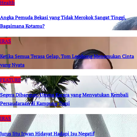
Health
Angka Pemuda Bekasi yang Tidak Merokok Sangat Tinggi,
Bagaimana Kotamu?
IRAS
Ketika Semua Terasa Gelap, Tom Lembong Menemukan Cinta
yang Nyata
FEATURE
Segera Dibangun: Umma Karara yang Menyatukan Kembali
Persaudaraan di Kampung Tossi
IRAS
Jurus Jitu Irwan Hidayat Hadapi Isu Negatif