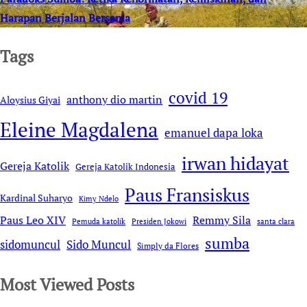
Harapan Berjalan Bersama
Tags
covid 19
anthony dio martin
Aloysius Giyai
Eleine Magdalena
emanuel dapa loka
irwan hidayat
Gereja Katolik
Gereja Katolik Indonesia
Paus Fransiskus
Kardinal Suharyo
Kimy Ndelo
Remmy Sila
Paus Leo XIV
Pemuda katolik
Presiden Jokowi
santa clara
sumba
sidomuncul
Sido Muncul
Simply da Flores
Most Viewed Posts