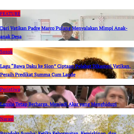
FEATURE
Dari Vatikan Padre Marco Pulang Menyalakan Mimpi Anak-
anak Desa
Sosok
Lagu “Bawa Daku ke Sion” Ciptaan Pejabat Dikasteri Vatikan,
Peraih Predikat Summa Cum Laude
Peristiwa
Lansia Tetap Berharga, Menjadi Akar yang Menghidupi
Narasi
Paradoks Sumba: Ketika Kehormatan, Kemiskinan, dan