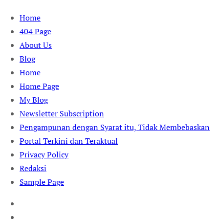
Skip
Home
to
404 Page
content
About Us
Blog
Home
Home Page
My Blog
Newsletter Subscription
Pengampunan dengan Syarat itu, Tidak Membebaskan
Portal Terkini dan Teraktual
Privacy Policy
Redaksi
Sample Page