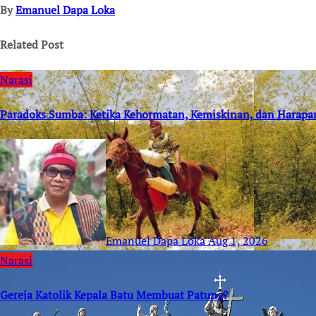
By
Emanuel Dapa Loka
Related Post
Narasi
Paradoks Sumba: Ketika Kehormatan, Kemiskinan, dan Harapa
Emanuel Dapa Loka
Aug 1, 2026
Narasi
Gereja Katolik Kepala Batu Membuat Patung?