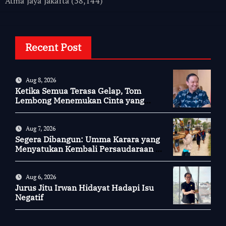
Atma Jaya Jakarta
(38,144)
Recent Post
Aug 8, 2026
Ketika Semua Terasa Gelap, Tom
Lembong Menemukan Cinta yang
Nyata
Aug 7, 2026
Segera Dibangun: Umma Karara yang
Menyatukan Kembali Persaudaraan di
Kampung Tossi
Aug 6, 2026
Jurus Jitu Irwan Hidayat Hadapi Isu
Negatif