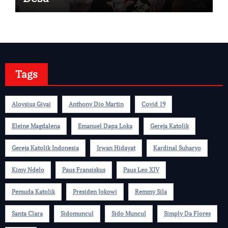
Tags
Aloysius Giyai
Anthony Dio Martin
Covid 19
Eleine Magdalena
Emanuel Dapa Loka
Gereja Katolik
Gereja Katolik Indonesia
Irwan Hidayat
Kardinal Suharyo
Kimy Ndelo
Paus Fransiskus
Paus Leo XIV
Pemuda Katolik
Presiden Jokowi
Remmy Sila
Santa Clara
Sidomuncul
Sido Muncul
Simply Da Flores