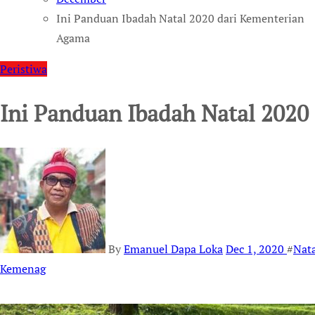
Ini Panduan Ibadah Natal 2020 dari Kementerian
Agama
Peristiwa
Ini Panduan Ibadah Natal 2020
By
Emanuel Dapa Loka
Dec 1, 2020
#
Nata
Kemenag