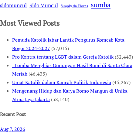
sumba
sidomuncul
Sido Muncul
Simply da Flores
Most Viewed Posts
Pemuda Katolik Jabar Lantik Pengurus Komcab Kota
Bogor 2024-2027
(57,015)
Pro Kontra tentang LGBT dalam Gereja Katolik
(52,443)
Lomba Menghias Gunungan Hasil Bumi di Santa Clara
Meriah
(46,433)
Umat Katolik dalam Kancah Politik Indonesia
(45,267)
Mengenang Hidup dan Karya Romo Mangun di Unika
Atma Jaya Jakarta
(38,140)
Recent Post
Aug 7, 2026