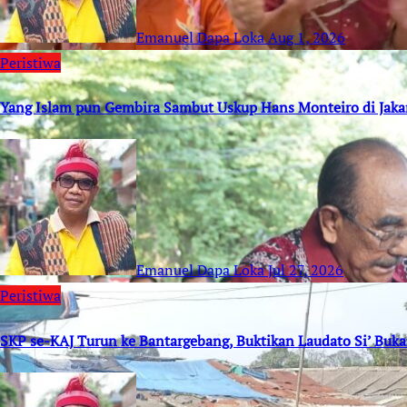
Emanuel Dapa Loka
Aug 1, 2026
Peristiwa
Yang Islam pun Gembira Sambut Uskup Hans Monteiro di Jaka
Emanuel Dapa Loka
Jul 27, 2026
Peristiwa
SKP se-KAJ Turun ke Bantargebang, Buktikan Laudato Si’ Buk