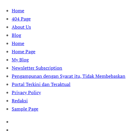
Skip
Home
to
404 Page
content
About Us
Blog
Home
Home Page
My Blog
Newsletter Subscription
Pengampunan dengan Syarat itu, Tidak Membebaskan
Portal Terkini dan Teraktual
Privacy Policy
Redaksi
Sample Page