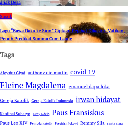
anak Desa
Sosok
Lagu “Bawa Daku ke Sion” Ciptaan Pejabat Dikasteri Vatikan,
Peraih Predikat Summa Cum Laude
Tags
covid 19
anthony dio martin
Aloysius Giyai
Eleine Magdalena
emanuel dapa loka
irwan hidayat
Gereja Katolik
Gereja Katolik Indonesia
Paus Fransiskus
Kardinal Suharyo
Kimy Ndelo
Remmy Sila
Paus Leo XIV
Pemuda katolik
Presiden Jokowi
santa clara