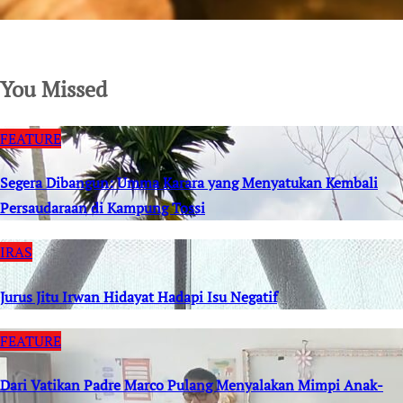
SuarNews.com
You Missed
FEATURE
Segera Dibangun: Umma Karara yang Menyatukan Kembali
Persaudaraan di Kampung Tossi
IRAS
Jurus Jitu Irwan Hidayat Hadapi Isu Negatif
FEATURE
Dari Vatikan Padre Marco Pulang Menyalakan Mimpi Anak-