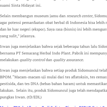
suami Sinta Hidayat ini.
Selain membangun museum jamu dan
research center
, Sidom
agar potensi pemanfaatan obat herbal di Indonesia bisa lebih
dan ke luar negeri (ekspor). Saya rasa (bisnis) ini lebih meng
yang sulit,” jelasnya.
Irwan juga menjelaskan bahwa sejak beberapa tahun lalu Si
bernama PT Semarang Herbal Indo Plant. Pabrik ini mempuny
melakukan
quality control
dan
quality assurance
.
Irwan juga menjelaskan bahwa setiap produk Sidomuncul telah
BPOM. “Macam-macam uji mulai dari tes aflatoksin, tes cemara
pestisida, dan tes DNA (bebas bahan haram) untuk memastik
lakukan. Selain itu, produk Sidomuncul juga telah mendapatka
pungkas Irwan. (tD/EDL)