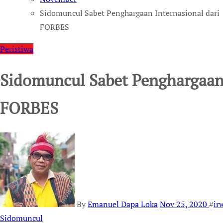
Sidomuncul Sabet Penghargaan Internasional dari
FORBES
Peristiwa
Sidomuncul Sabet Penghargaan 
FORBES
By
Emanuel Dapa Loka
Nov 25, 2020
#
ir
Sidomuncul