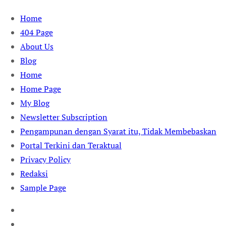
Skip
Home
to
404 Page
content
About Us
Blog
Home
Home Page
My Blog
Newsletter Subscription
Pengampunan dengan Syarat itu, Tidak Membebaskan
Portal Terkini dan Teraktual
Privacy Policy
Redaksi
Sample Page