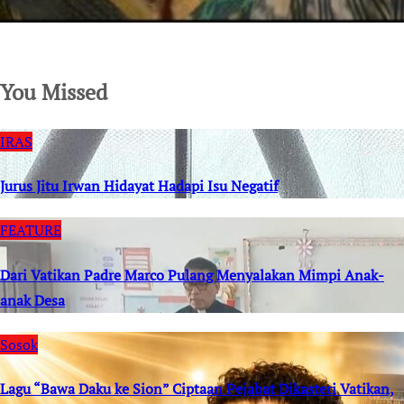
SuarNews.com
You Missed
IRAS
Jurus Jitu Irwan Hidayat Hadapi Isu Negatif
FEATURE
Dari Vatikan Padre Marco Pulang Menyalakan Mimpi Anak-
anak Desa
Sosok
Lagu “Bawa Daku ke Sion” Ciptaan Pejabat Dikasteri Vatikan,