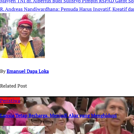
Mayjen TNI dr. Albertus Budi Sulistyo Pimpin RSPAD Gatot S
Post
R. Andreas Nandiwardhana: Pemuda Harus Inovatif, Kreatif da
navigation
By
Emanuel Dapa Loka
Related Post
Peristiwa
Lansia Tetap Berharga, Menjadi Akar yang Menghidupi