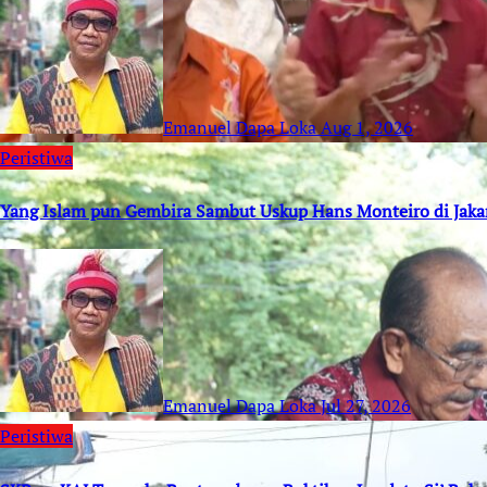
Emanuel Dapa Loka
Aug 1, 2026
Peristiwa
Yang Islam pun Gembira Sambut Uskup Hans Monteiro di Jaka
Emanuel Dapa Loka
Jul 27, 2026
Peristiwa