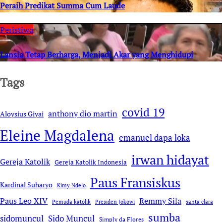
Peraih Predikat Summa Cum Laude
Peristiwa
Lansia Tetap Berharga, Menjadi Akar yang Menghidupi
Tags
covid 19
anthony dio martin
Aloysius Giyai
Eleine Magdalena
emanuel dapa loka
irwan hidayat
Gereja Katolik
Gereja Katolik Indonesia
Paus Fransiskus
Kardinal Suharyo
Kimy Ndelo
Remmy Sila
Paus Leo XIV
Pemuda katolik
Presiden Jokowi
santa clara
sumba
sidomuncul
Sido Muncul
Simply da Flores