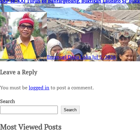
SKP se-KAJ Turun ke Bantargebang, Buktikan Laudato Si’ Buk
Emanuel Dapa Loka
Jul 5, 2026
Leave a Reply
You must be
logged in
to post a comment.
Search
Search
Most Viewed Posts