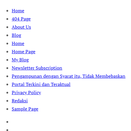
Skip
Home
to
404 Page
content
About Us
Blog
Home
Home Page
My Blog
Newsletter Subscription
Pengampunan dengan Syarat itu, Tidak Membebaskan
Portal Terkini dan Teraktual
Privacy Policy
Redaksi
Sample Page