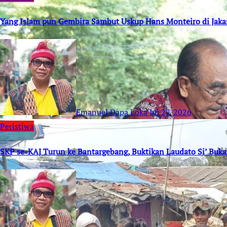
Yang Islam pun Gembira Sambut Uskup Hans Monteiro di Jaka
Emanuel Dapa Loka
Jul 27, 2026
Peristiwa
SKP se-KAJ Turun ke Bantargebang, Buktikan Laudato Si’ Buk