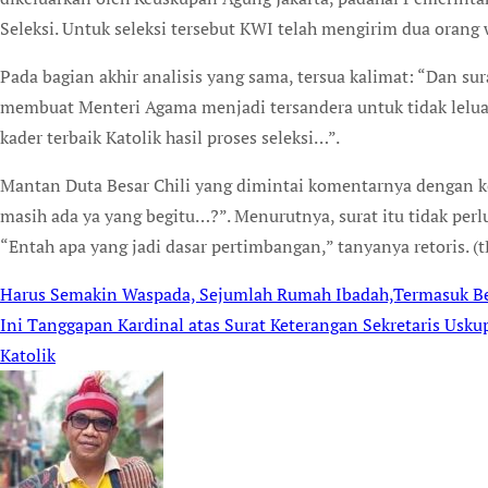
Seleksi. Untuk seleksi tersebut KWI telah mengirim dua orang 
Pada bagian akhir analisis yang sama, tersua kalimat: “Dan su
membuat Menteri Agama menjadi tersandera untuk tidak lelua
kader terbaik Katolik hasil proses seleksi…”.
Mantan Duta Besar Chili yang dimintai komentarnya dengan ke
masih ada ya yang begitu…?”. Menurutnya, surat itu tidak perlu 
“Entah apa yang jadi dasar pertimbangan,” tanyanya retoris. (t
Harus Semakin Waspada, Sejumlah Rumah Ibadah,Termasuk Beb
Post
Ini Tanggapan Kardinal atas Surat Keterangan Sekretaris Usku
navigation
Katolik