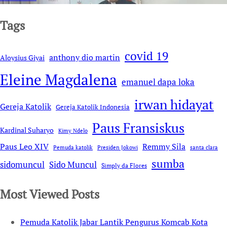
Tags
covid 19
anthony dio martin
Aloysius Giyai
Eleine Magdalena
emanuel dapa loka
irwan hidayat
Gereja Katolik
Gereja Katolik Indonesia
Paus Fransiskus
Kardinal Suharyo
Kimy Ndelo
Remmy Sila
Paus Leo XIV
Pemuda katolik
Presiden Jokowi
santa clara
sumba
sidomuncul
Sido Muncul
Simply da Flores
Most Viewed Posts
Pemuda Katolik Jabar Lantik Pengurus Komcab Kota