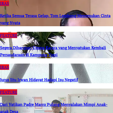
IRAS
Ketika Semua Terasa Gelap, Tom Lembong Menemukan Cinta
yang Nyata
FEATURE
Segera Dibangun: Umma Karara yang Menyatukan Kembali
Persaudaraan di Kampung Tossi
IRAS
Jurus Jitu Irwan Hidayat Hadapi Isu Negatif
FEATURE
Dari Vatikan Padre Marco Pulang Menyalakan Mimpi Anak-
anak Desa