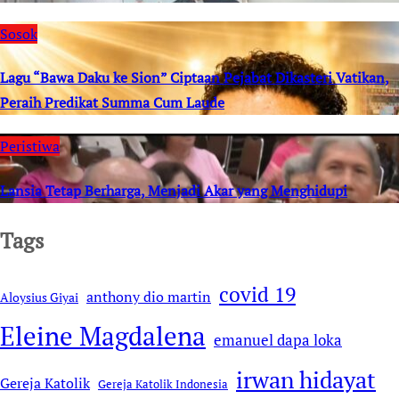
Sosok
Lagu “Bawa Daku ke Sion” Ciptaan Pejabat Dikasteri Vatikan,
Peraih Predikat Summa Cum Laude
Peristiwa
Lansia Tetap Berharga, Menjadi Akar yang Menghidupi
Tags
covid 19
anthony dio martin
Aloysius Giyai
Eleine Magdalena
emanuel dapa loka
irwan hidayat
Gereja Katolik
Gereja Katolik Indonesia