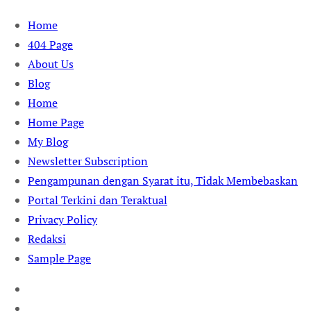
Skip
Home
to
404 Page
content
About Us
Blog
Home
Home Page
My Blog
Newsletter Subscription
Pengampunan dengan Syarat itu, Tidak Membebaskan
Portal Terkini dan Teraktual
Privacy Policy
Redaksi
Sample Page