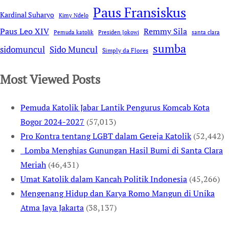
Paus Fransiskus
Kardinal Suharyo
Kimy Ndelo
Remmy Sila
Paus Leo XIV
Pemuda katolik
Presiden Jokowi
santa clara
sumba
sidomuncul
Sido Muncul
Simply da Flores
Most Viewed Posts
Pemuda Katolik Jabar Lantik Pengurus Komcab Kota
Bogor 2024-2027
(57,013)
Pro Kontra tentang LGBT dalam Gereja Katolik
(52,442)
Lomba Menghias Gunungan Hasil Bumi di Santa Clara
Meriah
(46,431)
Umat Katolik dalam Kancah Politik Indonesia
(45,266)
Mengenang Hidup dan Karya Romo Mangun di Unika
Atma Jaya Jakarta
(38,137)