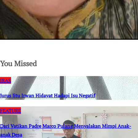
SuarNews.com
You Missed
IRAS
Jurus Jitu Irwan Hidayat Hadapi Isu Negatif
FEATURE
Dari Vatikan Padre Marco Pulang Menyalakan Mimpi Anak-
anak Desa