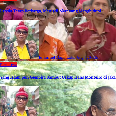
Lansia Tetap Berharga, Menjadi Akar yang Menghidupi
Emanuel Dapa Loka
Aug 1, 2026
Peristiwa
Yang Islam pun Gembira Sambut Uskup Hans Monteiro di Jaka