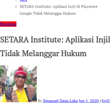
SETARA Institute: Aplikasi Injil di Playstore
Google Tidak Melanggar Hukum
Peristiwa
SETARA Institute: Aplikasi Inji
Tidak Melanggar Hukum
By
Emanuel Dapa Loka
Jun 5, 2020
#
Inji