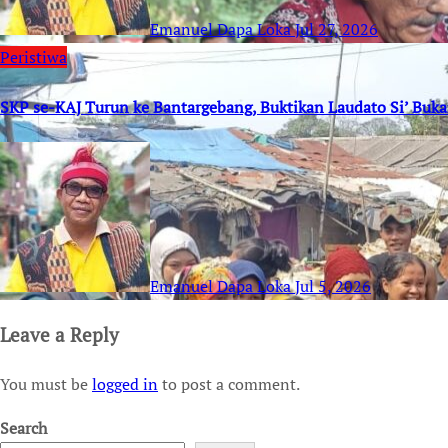
Emanuel Dapa Loka
Jul 27, 2026
Peristiwa
SKP se-KAJ Turun ke Bantargebang, Buktikan Laudato Si’ Buk
Emanuel Dapa Loka
Jul 5, 2026
Leave a Reply
You must be
logged in
to post a comment.
Search