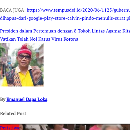
BACA JUGA:
https://www.tempusdei.id/2020/06/1125/gubern
dihapus-dari-google-play-store-calvin-pindo-menulis-surat.p
Presiden dalam Pertemuan dengan 8 Tokoh Lintas Agama: Kita
Post
Vatikan Telah Nol Kasus Virus Korona
navigation
By
Emanuel Dapa Loka
Related Post
Peristiwa