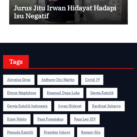
Jurus Jitu Irwan Hidayat Hadapi
Isu Negatif
Tags
Aloysius Giyai
Anthony Dio Martin
Covid 19
Eleine Magdalena
Emanuel Dapa Loka
Gereja Katolik
Gereja Katolik Indonesia
Irwan Hidayat
Kardinal Suharyo
Kimy Ndelo
Paus Fransiskus
Paus Leo XIV
Pemuda Katolik
Presiden Jokowi
Remmy Sila