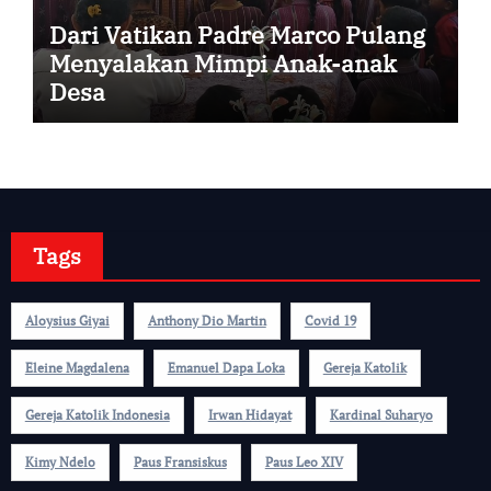
Dari Vatikan Padre Marco Pulang
Menyalakan Mimpi Anak-anak
Desa
Tags
Aloysius Giyai
Anthony Dio Martin
Covid 19
Eleine Magdalena
Emanuel Dapa Loka
Gereja Katolik
Gereja Katolik Indonesia
Irwan Hidayat
Kardinal Suharyo
Kimy Ndelo
Paus Fransiskus
Paus Leo XIV