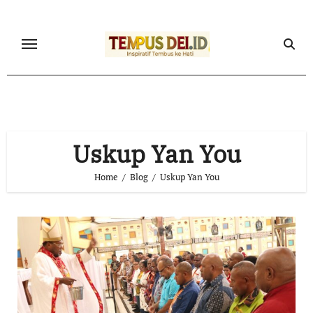
Skip
to
content
Uskup Yan You
Home
Blog
Uskup Yan You