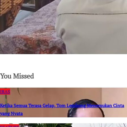
SuarNews.com
You Missed
IRAS
Ketika Semua Terasa Gelap, Tom Lembong Menemukan Cinta
yang Nyata