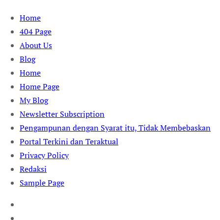
Skip
Home
to
404 Page
content
About Us
Blog
Home
Home Page
My Blog
Newsletter Subscription
Pengampunan dengan Syarat itu, Tidak Membebaskan
Portal Terkini dan Teraktual
Privacy Policy
Redaksi
Sample Page