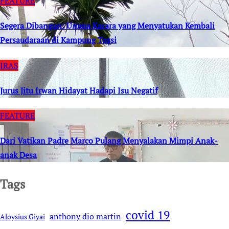
FEATURE
Segera Dibangun: Umma Karara yang Menyatukan Kembali
Persaudaraan di Kampung Tossi
IRAS
Jurus Jitu Irwan Hidayat Hadapi Isu Negatif
FEATURE
Dari Vatikan Padre Marco Pulang Menyalakan Mimpi Anak-
anak Desa
Tags
covid 19
anthony dio martin
Aloysius Giyai