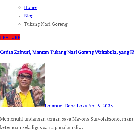
Home
Blog
Tukang Nasi Goreng
FEATURE
Cerita Zainuri, Mantan Tukang Nasi Goreng Waitabula, yang Ki
Emanuel Dapa Loka
Apr 6, 2023
Memenuhi undangan teman saya Mayong Suryolaksono, mantan anggota Komisi Penyiaran Indonesia (KPI) untuk
ketemuan sekaligus santap malam di…