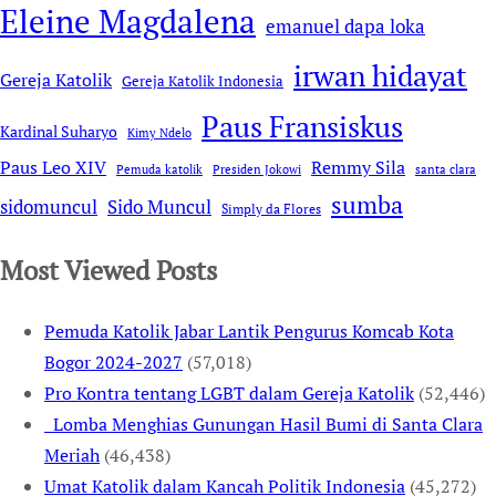
Eleine Magdalena
emanuel dapa loka
irwan hidayat
Gereja Katolik
Gereja Katolik Indonesia
Paus Fransiskus
Kardinal Suharyo
Kimy Ndelo
Remmy Sila
Paus Leo XIV
Pemuda katolik
Presiden Jokowi
santa clara
sumba
sidomuncul
Sido Muncul
Simply da Flores
Most Viewed Posts
Pemuda Katolik Jabar Lantik Pengurus Komcab Kota
Bogor 2024-2027
(57,018)
Pro Kontra tentang LGBT dalam Gereja Katolik
(52,446)
Lomba Menghias Gunungan Hasil Bumi di Santa Clara
Meriah
(46,438)
Umat Katolik dalam Kancah Politik Indonesia
(45,272)