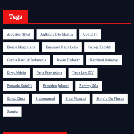
Tags
Aloysius Giyai
Anthony Dio Martin
Covid 19
Eleine Magdalena
Emanuel Dapa Loka
Gereja Katolik
Gereja Katolik Indonesia
Irwan Hidayat
Kardinal Suharyo
Kimy Ndelo
Paus Fransiskus
Paus Leo XIV
Pemuda Katolik
Presiden Jokowi
Remmy Sila
Santa Clara
Sidomuncul
Sido Muncul
Simply Da Flores
Sumba