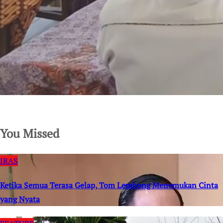
SuarNews.com
You Missed
IRAS
Ketika Semua Terasa Gelap, Tom Lembong Menemukan Cinta
yang Nyata