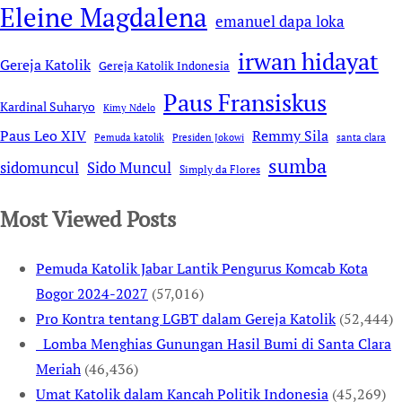
Eleine Magdalena
emanuel dapa loka
irwan hidayat
Gereja Katolik
Gereja Katolik Indonesia
Paus Fransiskus
Kardinal Suharyo
Kimy Ndelo
Remmy Sila
Paus Leo XIV
Pemuda katolik
Presiden Jokowi
santa clara
sumba
sidomuncul
Sido Muncul
Simply da Flores
Most Viewed Posts
Pemuda Katolik Jabar Lantik Pengurus Komcab Kota
Bogor 2024-2027
(57,016)
Pro Kontra tentang LGBT dalam Gereja Katolik
(52,444)
Lomba Menghias Gunungan Hasil Bumi di Santa Clara
Meriah
(46,436)
Umat Katolik dalam Kancah Politik Indonesia
(45,269)