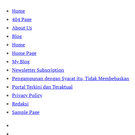
Skip
Home
to
404 Page
content
About Us
Blog
Home
Home Page
My Blog
Newsletter Subscription
Pengampunan dengan Syarat itu, Tidak Membebaskan
Portal Terkini dan Teraktual
Privacy Policy
Redaksi
Sample Page