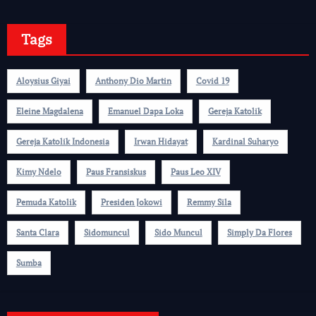
Tags
Aloysius Giyai
Anthony Dio Martin
Covid 19
Eleine Magdalena
Emanuel Dapa Loka
Gereja Katolik
Gereja Katolik Indonesia
Irwan Hidayat
Kardinal Suharyo
Kimy Ndelo
Paus Fransiskus
Paus Leo XIV
Pemuda Katolik
Presiden Jokowi
Remmy Sila
Santa Clara
Sidomuncul
Sido Muncul
Simply Da Flores
Sumba