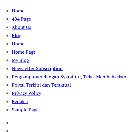
Skip
Home
to
404 Page
content
About Us
Blog
Home
Home Page
My Blog
Newsletter Subscription
Pengampunan dengan Syarat itu, Tidak Membebaskan
Portal Terkini dan Teraktual
Privacy Policy
Redaksi
Sample Page