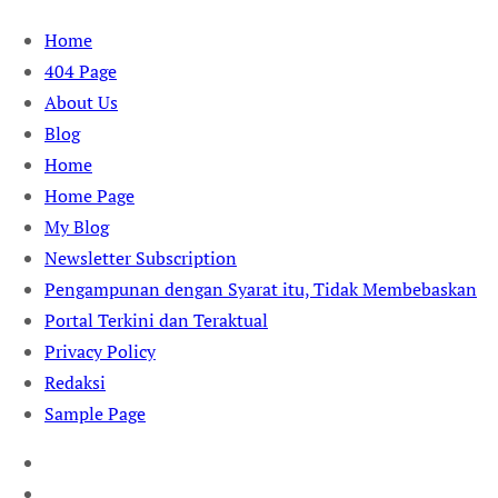
Skip
Home
to
404 Page
content
About Us
Blog
Home
Home Page
My Blog
Newsletter Subscription
Pengampunan dengan Syarat itu, Tidak Membebaskan
Portal Terkini dan Teraktual
Privacy Policy
Redaksi
Sample Page