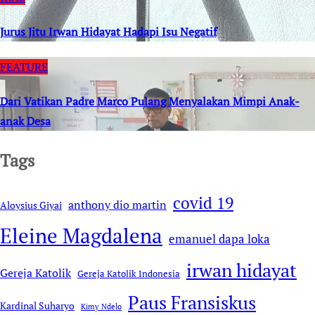
Jurus Jitu Irwan Hidayat Hadapi Isu Negatif
FEATURE
Dari Vatikan Padre Marco Pulang Menyalakan Mimpi Anak-
anak Desa
Tags
covid 19
anthony dio martin
Aloysius Giyai
Eleine Magdalena
emanuel dapa loka
irwan hidayat
Gereja Katolik
Gereja Katolik Indonesia
Paus Fransiskus
Kardinal Suharyo
Kimy Ndelo