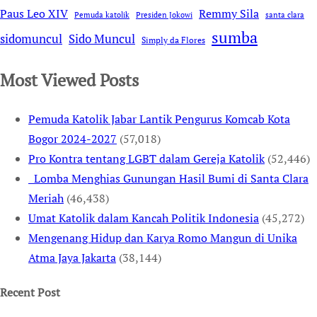
Remmy Sila
Paus Leo XIV
Pemuda katolik
Presiden Jokowi
santa clara
sumba
sidomuncul
Sido Muncul
Simply da Flores
Most Viewed Posts
Pemuda Katolik Jabar Lantik Pengurus Komcab Kota
Bogor 2024-2027
(57,018)
Pro Kontra tentang LGBT dalam Gereja Katolik
(52,446)
Lomba Menghias Gunungan Hasil Bumi di Santa Clara
Meriah
(46,438)
Umat Katolik dalam Kancah Politik Indonesia
(45,272)
Mengenang Hidup dan Karya Romo Mangun di Unika
Atma Jaya Jakarta
(38,144)
Recent Post