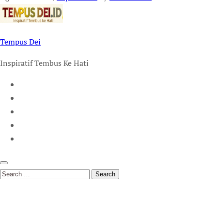
Tempus Dei
Inspiratif Tembus Ke Hati
Search
for: