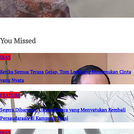
SuarNews.com
You Missed
IRAS
Ketika Semua Terasa Gelap, Tom Lembong Menemukan Cinta
yang Nyata
FEATURE
Segera Dibangun: Umma Karara yang Menyatukan Kembali
Persaudaraan di Kampung Tossi
IRAS