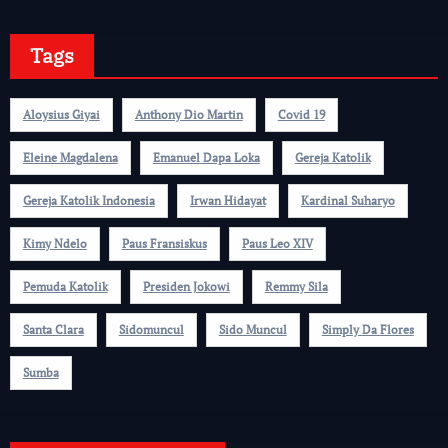
Tags
Aloysius Giyai
Anthony Dio Martin
Covid 19
Eleine Magdalena
Emanuel Dapa Loka
Gereja Katolik
Gereja Katolik Indonesia
Irwan Hidayat
Kardinal Suharyo
Kimy Ndelo
Paus Fransiskus
Paus Leo XIV
Pemuda Katolik
Presiden Jokowi
Remmy Sila
Santa Clara
Sidomuncul
Sido Muncul
Simply Da Flores
Sumba