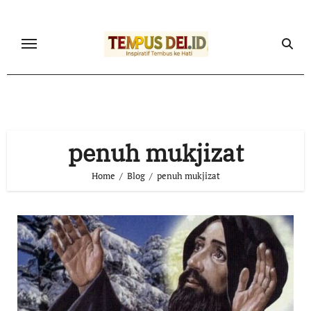
Skip
to
content
penuh mukjizat
Home
Blog
penuh mukjizat