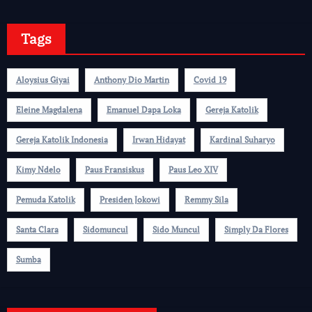
Tags
Aloysius Giyai
Anthony Dio Martin
Covid 19
Eleine Magdalena
Emanuel Dapa Loka
Gereja Katolik
Gereja Katolik Indonesia
Irwan Hidayat
Kardinal Suharyo
Kimy Ndelo
Paus Fransiskus
Paus Leo XIV
Pemuda Katolik
Presiden Jokowi
Remmy Sila
Santa Clara
Sidomuncul
Sido Muncul
Simply Da Flores
Sumba