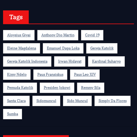
Tags
Aloysius Giyai
Anthony Dio Martin
Covid 19
Eleine Magdalena
Emanuel Dapa Loka
Gereja Katolik
Gereja Katolik Indonesia
Irwan Hidayat
Kardinal Suharyo
Kimy Ndelo
Paus Fransiskus
Paus Leo XIV
Pemuda Katolik
Presiden Jokowi
Remmy Sila
Santa Clara
Sidomuncul
Sido Muncul
Simply Da Flores
Sumba