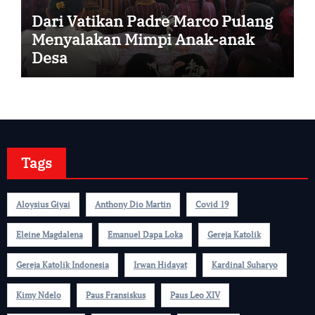
Dari Vatikan Padre Marco Pulang
Menyalakan Mimpi Anak-anak
Desa
Tags
Aloysius Giyai
Anthony Dio Martin
Covid 19
Eleine Magdalena
Emanuel Dapa Loka
Gereja Katolik
Gereja Katolik Indonesia
Irwan Hidayat
Kardinal Suharyo
Kimy Ndelo
Paus Fransiskus
Paus Leo XIV