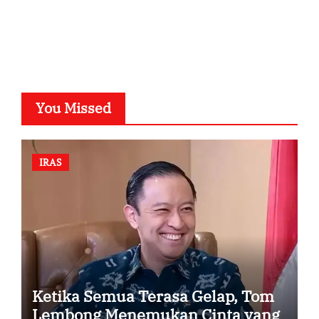
SuarNews.com
You Missed
IRAS
Ketika Semua Terasa Gelap, Tom
Lembong Menemukan Cinta yang