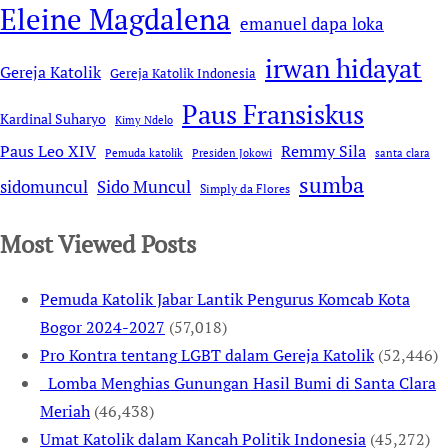
Eleine Magdalena
emanuel dapa loka
irwan hidayat
Gereja Katolik
Gereja Katolik Indonesia
Paus Fransiskus
Kardinal Suharyo
Kimy Ndelo
Remmy Sila
Paus Leo XIV
Pemuda katolik
Presiden Jokowi
santa clara
sumba
sidomuncul
Sido Muncul
Simply da Flores
Most Viewed Posts
Pemuda Katolik Jabar Lantik Pengurus Komcab Kota
Bogor 2024-2027
(57,018)
Pro Kontra tentang LGBT dalam Gereja Katolik
(52,446)
Lomba Menghias Gunungan Hasil Bumi di Santa Clara
Meriah
(46,438)
Umat Katolik dalam Kancah Politik Indonesia
(45,272)