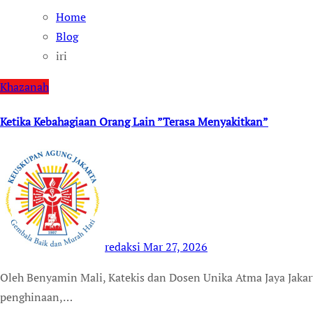
Home
Blog
iri
Khazanah
Ketika Kebahagiaan Orang Lain ”Terasa Menyakitkan”
redaksi
Mar 27, 2026
Oleh Benyamin Mali, Katekis dan Dosen Unika Atma Jaya Jakarta “Dari iri hati lahirlah dengki, fitnah, ujaran
penghinaan,…