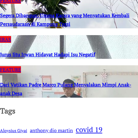
FEATURE
Segera Dibangun: Umma Karara yang Menyatukan Kembali
Persaudaraan di Kampung Tossi
IRAS
Jurus Jitu Irwan Hidayat Hadapi Isu Negatif
FEATURE
Dari Vatikan Padre Marco Pulang Menyalakan Mimpi Anak-
anak Desa
Tags
covid 19
anthony dio martin
Aloysius Giyai