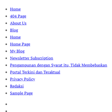
Skip
Home
to
404 Page
content
About Us
Blog
Home
Home Page
My Blog
Newsletter Subscription
Pengampunan dengan Syarat itu, Tidak Membebaskan
Portal Terkini dan Teraktual
Privacy Policy
Redaksi
Sample Page