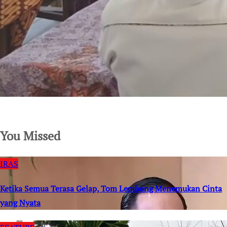
SuarNews.com
You Missed
IRAS
Ketika Semua Terasa Gelap, Tom Lembong Menemukan Cinta
yang Nyata