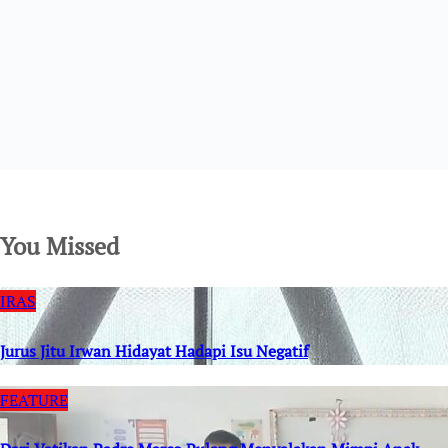
SuarNews.com
You Missed
IRAS
Jurus Jitu Irwan Hidayat Hadapi Isu Negatif
FEATURE