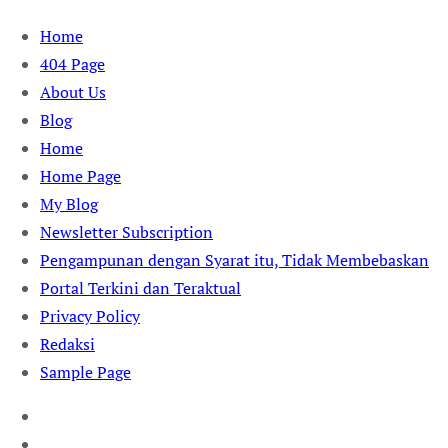
Skip
Home
to
404 Page
content
About Us
Blog
Home
Home Page
My Blog
Newsletter Subscription
Pengampunan dengan Syarat itu, Tidak Membebaskan
Portal Terkini dan Teraktual
Privacy Policy
Redaksi
Sample Page