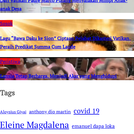
Dari Vatikan Padre Marco Pulang Menyalakan Mimpi Anak-
anak Desa
Sosok
Lagu “Bawa Daku ke Sion” Ciptaan Pejabat Dikasteri Vatikan,
Peraih Predikat Summa Cum Laude
Peristiwa
Lansia Tetap Berharga, Menjadi Akar yang Menghidupi
Tags
covid 19
anthony dio martin
Aloysius Giyai
Eleine Magdalena
emanuel dapa loka