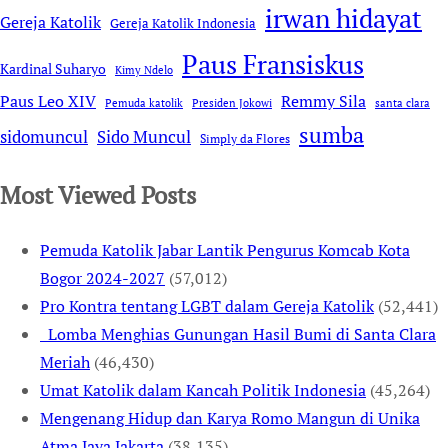
irwan hidayat
Gereja Katolik
Gereja Katolik Indonesia
Paus Fransiskus
Kardinal Suharyo
Kimy Ndelo
Remmy Sila
Paus Leo XIV
Pemuda katolik
Presiden Jokowi
santa clara
sumba
sidomuncul
Sido Muncul
Simply da Flores
Most Viewed Posts
Pemuda Katolik Jabar Lantik Pengurus Komcab Kota
Bogor 2024-2027
(57,012)
Pro Kontra tentang LGBT dalam Gereja Katolik
(52,441)
Lomba Menghias Gunungan Hasil Bumi di Santa Clara
Meriah
(46,430)
Umat Katolik dalam Kancah Politik Indonesia
(45,264)
Mengenang Hidup dan Karya Romo Mangun di Unika
Atma Jaya Jakarta
(38,135)