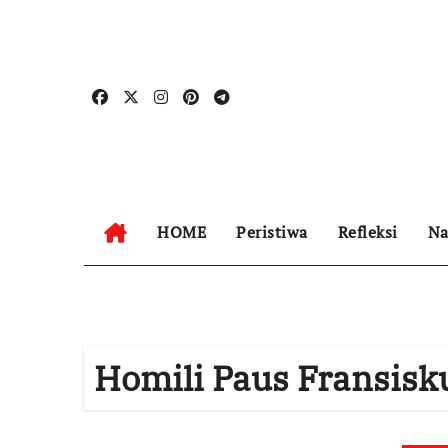
Skip
to
content
HOME
Peristiwa
Refleksi
Na
Homili Paus Fransisk