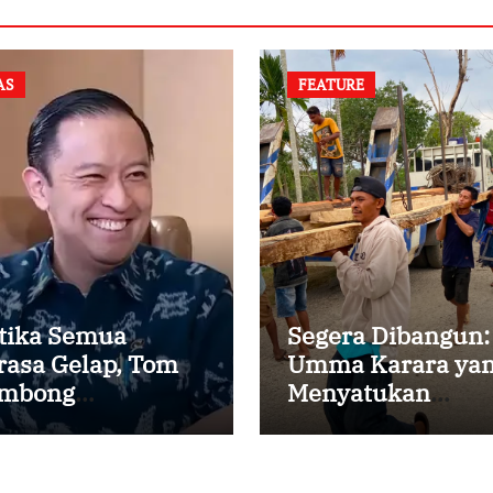
AS
FEATURE
tika Semua
Segera Dibangun:
rasa Gelap, Tom
Umma Karara ya
mbong
Menyatukan
nemukan Cinta
Kembali
ng Nyata
Persaudaraan di
Kampung Tossi