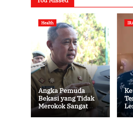
You Missed
Health
IR
Angka Pemuda
Ke
Bekasi yang Tidak
Te
Merokok Sangat
Le
Tinggi, Bagaimana
Me
Kotamu?
ya