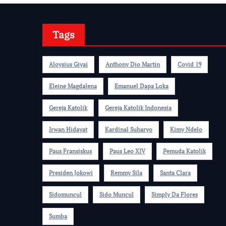
Tags
Aloysius Giyai
Anthony Dio Martin
Covid 19
Eleine Magdalena
Emanuel Dapa Loka
Gereja Katolik
Gereja Katolik Indonesia
Irwan Hidayat
Kardinal Suharyo
Kimy Ndelo
Paus Fransiskus
Paus Leo XIV
Pemuda Katolik
Presiden Jokowi
Remmy Sila
Santa Clara
Sidomuncul
Sido Muncul
Simply Da Flores
Sumba