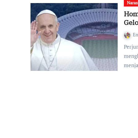
Naras
Homi
Gel
Em
Perjumpaan dengan Yesus memanggil kita untuk
mengh
menja