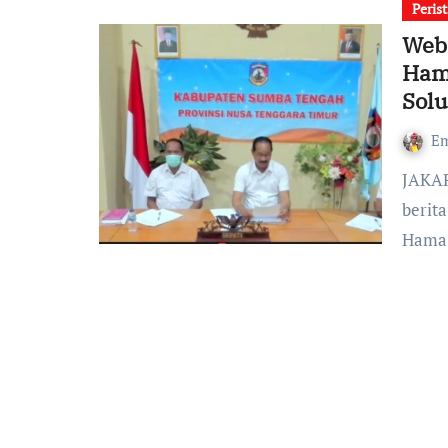
Peris
Webi
Ham
Solu
Em
JAKARTA, TEMPUSDEI.ID-Sejak Desember 2021 sampai
berit
Hama 