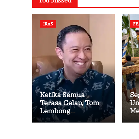
You Missed
IRAS
FE
Ketika Semua
Se
Terasa Gelap, Tom
Um
Lembong
Me
Menemukan Cinta
Ke
yang Nyata
Pe
Ka