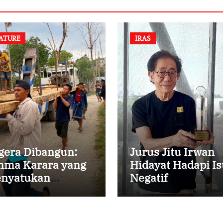
ATURE
IRAS
gera Dibangun:
Jurus Jitu Irwan
ma Karara yang
Hidayat Hadapi Is
nyatukan
Negatif
mbali
rsaudaraan di
mpung Tossi