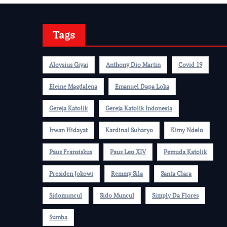
Tags
Aloysius Giyai
Anthony Dio Martin
Covid 19
Eleine Magdalena
Emanuel Dapa Loka
Gereja Katolik
Gereja Katolik Indonesia
Irwan Hidayat
Kardinal Suharyo
Kimy Ndelo
Paus Fransiskus
Paus Leo XIV
Pemuda Katolik
Presiden Jokowi
Remmy Sila
Santa Clara
Sidomuncul
Sido Muncul
Simply Da Flores
Sumba