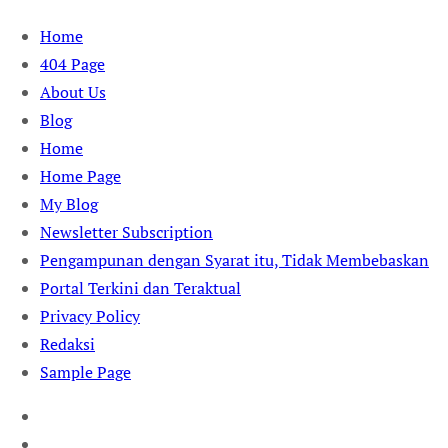
Skip
Home
to
404 Page
content
About Us
Blog
Home
Home Page
My Blog
Newsletter Subscription
Pengampunan dengan Syarat itu, Tidak Membebaskan
Portal Terkini dan Teraktual
Privacy Policy
Redaksi
Sample Page